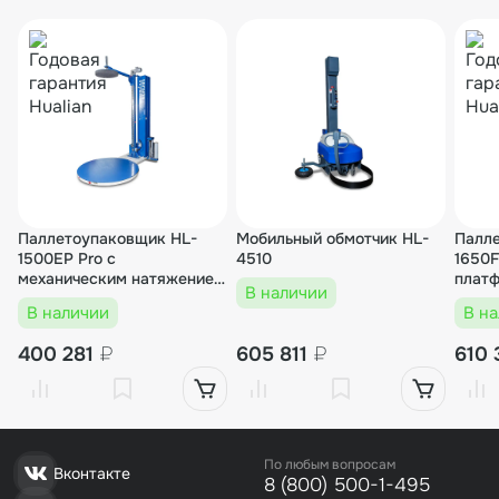
Паллетоупаковщик HL-
Мобильный обмотчик HL-
Палл
1500ЕP Pro с
4510
1650F
механическим натяжением
платф
В наличии
с прижимом
мото
В наличии
В н
карет
400 281
₽
605 811
₽
610
По любым вопросам
Вконтакте
8 (800) 500-1-495