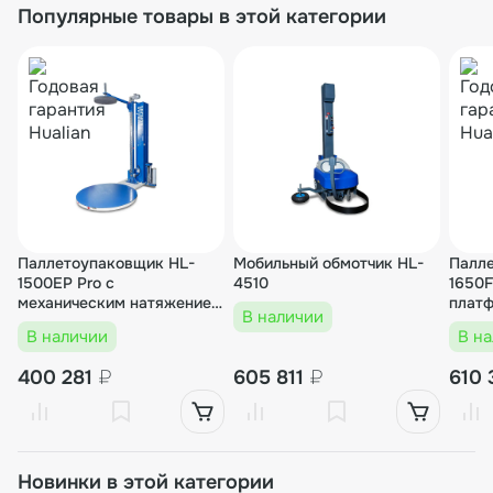
Популярные товары в этой категории
Паллетоупаковщик HL-
Мобильный обмотчик HL-
Палл
1500ЕP Pro с
4510
1650F
механическим натяжением
платф
В наличии
с прижимом
мото
В наличии
В н
карет
400 281
₽
605 811
₽
610
Новинки в этой категории