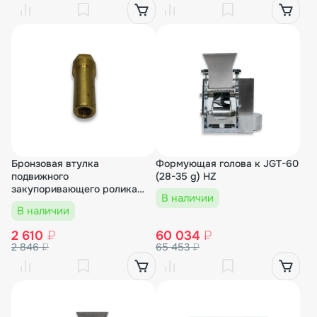
Бронзовая втулка
Формующая голова к JGT-60
подвижного
(28-35 g) HZ
закупоривающего ролика
В наличии
для DK-50/D
В наличии
2 610
₽
60 034
₽
2 846
₽
65 453
₽