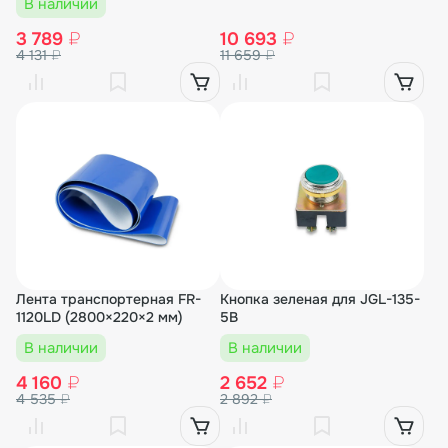
В наличии
3 789
₽
10 693
₽
4 131
₽
11 659
₽
Лента транспортерная FR-
Кнопка зеленая для JGL-135-
1120LD (2800×220×2 мм)
5B
В наличии
В наличии
4 160
₽
2 652
₽
4 535
₽
2 892
₽