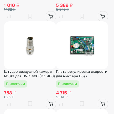
1 010
₽
5 389
₽
1 102
₽
5 875
₽
Штуцер воздушной камеры
Плата регулировки скорости
M10X1 для HVC-400 (DZ-400)
для миксера B5/7
В наличии
В наличии
758
₽
4 715
₽
826
₽
5 141
₽