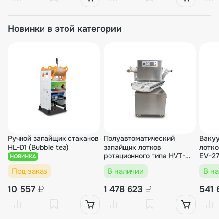
Новинки в этой категории
Ручной запайщик стаканов
Полуавтоматический
Ваку
HL-D1 (Bubble tea)
запайщик лотков
лотко
ротационного типа HVT-
EV-27
НОВИНКА
450R (нерж.)
Под заказ
В наличии
В н
10 557
₽
1 478 623
₽
541