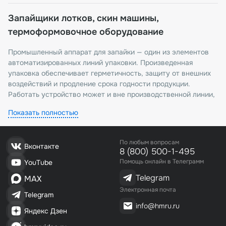
Запайщики лотков, скин машины,
термоформовочное оборудование
Промышленный аппарат для запайки — один из элементов
автоматизированных линий упаковки. Произведенная
упаковка обеспечивает герметичность, защиту от внешних
воздействий и продление срока годности продукции.
Работать устройство может и вне производственной линии,
обособленно. Запайщики рассчитаны на высокую
Показать полностью
производительность и стабильность работы.
Виды устройств
По любым вопросам
Вконтакте
8 (800) 500-1-495
Запайщики лотков
Помощь онлайн в Телеграмм
YouTube
Эти машины упаковывают пластиковые или алюминиевые
Telegram
MAX
лотки с помощью термосвариваемой пленки (алюминиевой
Электронная почта
Telegram
или ПВХ). Автоматический запайщик лотков может работать
info@hmru.ru
в режиме непрерывной подачи: лотки с продуктом по
Яндекс Дзен
конвейеру попадают в узел, где пленка накладывается,