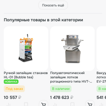
Показать ещё
Популярные товары в этой категории
Ручной запайщик стаканов
Полуавтоматический
Ваку
HL-D1 (Bubble tea)
запайщик лотков
лотко
ротационного типа HVT-
EV-27
НОВИНКА
450R (нерж.)
Под заказ
В наличии
В н
10 557
₽
1 478 623
₽
541