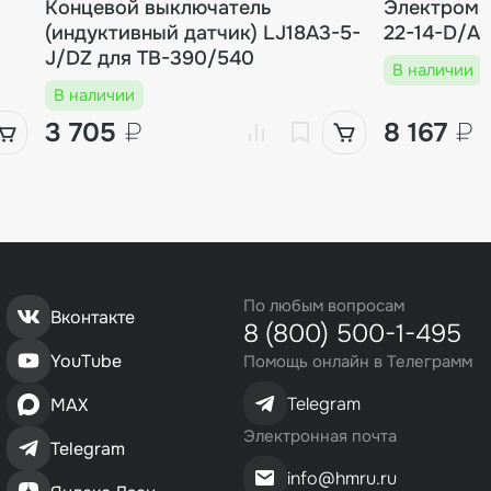
Концевой выключатель
Электрома
(индуктивный датчик) LJ18A3-5-
22-14-D/A
J/DZ для TB-390/540
В наличии
В наличии
3 705
₽
8 167
₽
По любым вопросам
Вконтакте
8 (800) 500-1-495
YouTube
Помощь онлайн в Телеграмм
Telegram
MAX
Электронная почта
Telegram
info@hmru.ru