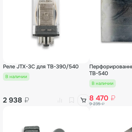
Реле JTX-3C для TB-390/540
Перфорированн
TB-540
В наличии
В наличии
8 470
₽
2 938
₽
9 235
₽