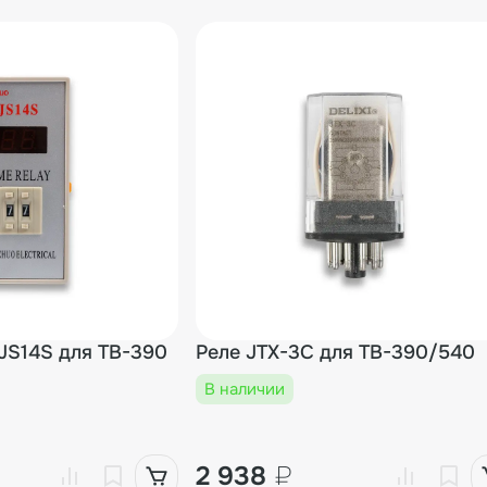
JS14S для TB-390
Реле JTX-3C для TB-390/540
В наличии
2 938
₽