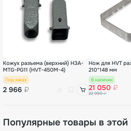
Кожух разъема (верхний) H3A-
Нож для HVT ра
MTG-PG11 (HVT-450M-4)
210*148 мм
Под заказ
В наличии
21 050
₽
2 966
₽
22 950
₽
Популярные товары в этой