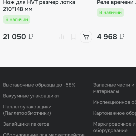
Нож для HVT размер лотка
Реле времени 
210*148 мм
В наличии
В наличии
21 050
₽
4 968
₽
Выставочные образцы до -58%
Запасные части и
материалы
Вакуумные упаковщики
Инспекционное о
Паллетоупаковщики
(Паллетообмотчики)
Картонажное обо
Запайщики пакетов
Маркировочное и
оборудование
Оборудование для маркетплейсов