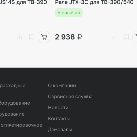
JS14S для TB-390
Реле JTX-3C для TB-390/540
В наличии
2 938
₽
 расходные
О компании
Сервисная служба
борудование
Новости
рудование
Контакты
 этикетировочное
Демозалы