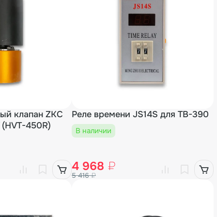
ый клапан ZKC
Реле времени JS14S для TB-390
 (HVT-450R)
В наличии
4 968
₽
5 416
₽