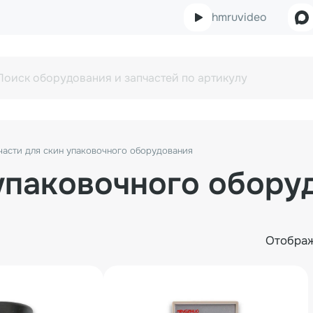
hmruvideo
части для скин упаковочного оборудования
 упаковочного обору
Отобра