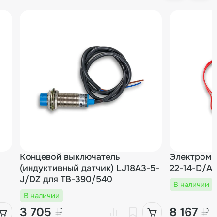
Концевой выключатель
Электрома
(индуктивный датчик) LJ18A3-5-
22-14-D/A
J/DZ для TB-390/540
В наличии
В наличии
3 705
₽
8 167
₽