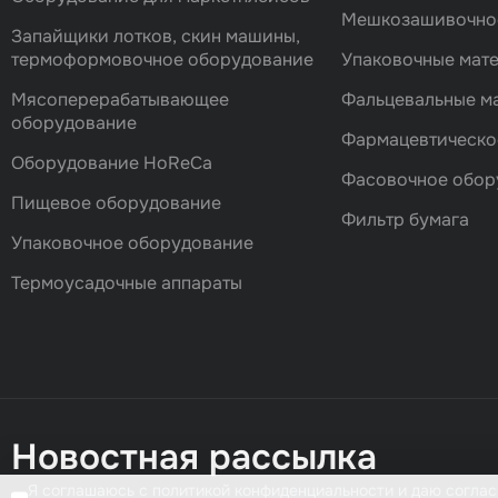
Мешкозашивочно
Запайщики лотков, скин машины,
термоформовочное оборудование
Упаковочные мат
Мясоперерабатывающее
Фальцевальные 
оборудование
Фармацевтическо
Оборудование HoReCa
Фасовочноe обор
Пищевое оборудование
Фильтр бумага
Упаковочное оборудование
Термоусадочные аппараты
Новостная рассылка
Я соглашаюсь с политикой конфиденциальности и даю соглас