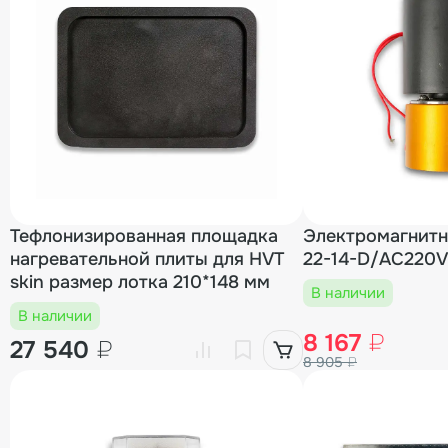
Тефлонизированная площадка
Электромагнитн
нагревательной плиты для HVT
22-14-D/AC220V
skin размер лотка 210*148 мм
В наличии
В наличии
8 167
₽
27 540
₽
8 905
₽