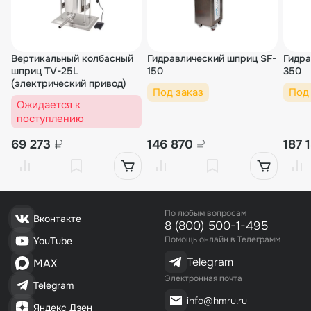
Вертикальный колбасный
Гидравлический шприц SF-
Гидра
шприц TV-25L
150
350
(электрический привод)
Под заказ
Под
Ожидается к
поступлению
69 273
₽
146 870
₽
187 
По любым вопросам
Вконтакте
8 (800) 500-1-495
Помощь онлайн в Телеграмм
YouTube
Telegram
MAX
Электронная почта
Telegram
info@hmru.ru
Яндекс Дзен