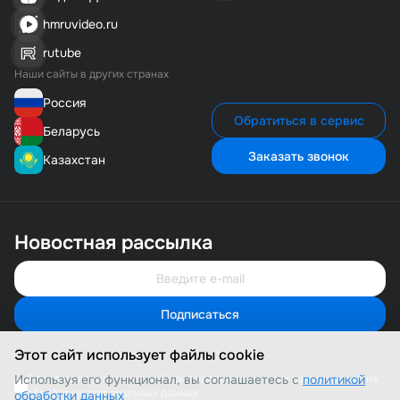
hmruvideo.ru
rutube
Наши сайты в других странах
Россия
Обратиться в сервис
Беларусь
Заказать звонок
Казахстан
Новостная рассылка
Подписаться
Свяжитесь с нами
Мы онлайн и готовы помочь
Этот сайт использует файлы cookie
Позвонить нам
8 (800) 500-1-495
Используя его функционал, вы соглашаетесь с
Я соглашаюсь с политикой конфиденциальности и даю согласие на
политикой
обработку персональных данных
обработки данных