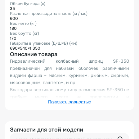
Объем бункера (л)
35
Расчетная производительность (кг/час)
600
Вес нетто (кг)
180
Вес брутто (кг)
170
Габариты в упаковке (Д×Ш×В) (мм)
690×540×1 350
Описание товара
Гидравлический колбасный шприц SF-350
предназначен для набивки оболочек различными
видами фарша – мясным, куриным, рыбным, сырным,
мясоовощным, паштетом, и пр.
Благодаря вертикальному типу размещения SF-350 не
требует много места на предприятии и
Показать полностью
дополнительных усилий от оператора, поскольку в них
загружаемое сырье легче перемещается вниз для
выдавливания в оболочку.
Использование при производстве колбасного
Запчасти для этой модели
гидравлического шприца позволяет выпускать