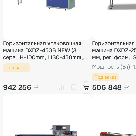
Горизонтальная упаковочная
Горизонтальная
машина DXDZ-450B NEW (3
машина DXDZ-25
серв., H-100mm, L130-450mm,
мм, рег. форм., 
S400mm, 50-180mm, краш.,
H 60)
Мощность (Вт): 
Под заказ
трансп, рег.форм еврослот)
Под заказ
942 256
₽
506 848
₽