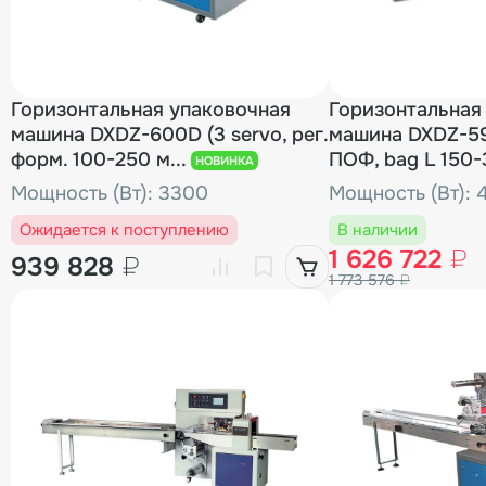
Горизонтальная упаковочная
Горизонтальная
машина DXDZ-600D (3 servo, рег.
машина DXDZ-59
форм. 100-250 м...
ПОФ, bag L 150-3
НОВИНКА
Мощность (Вт): 3300
Мощность (Вт): 
Ожидается к поступлению
В наличии
1 626 722
₽
939 828
₽
1 773 576
₽