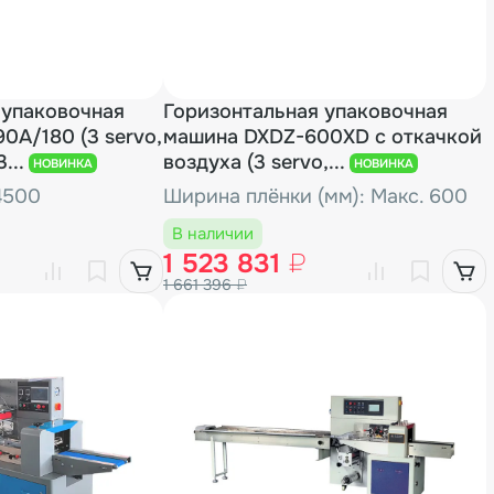
 упаковочная
Горизонтальная упаковочная
0A/180 (3 servo,
машина DXDZ-600XD с откачкой
...
воздуха (3 servo,...
НОВИНКА
НОВИНКА
4500
Ширина плёнки (мм): Макс. 600
В наличии
1 523 831
₽
1 661 396
₽