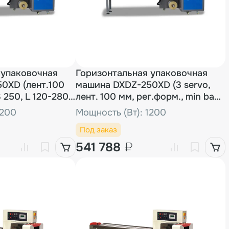
 упаковочная
Горизонтальная упаковочная
0XD (лент.100
машина DXDZ-250XD (3 servo,
S 250, L 120-280,
лент. 100 мм, рег.форм., min bag
L 65, H 40, 2-х позиц.нож)
1200
Мощность (Вт): 1200
Под заказ
541 788
₽