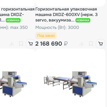
 горизонтальная
Горизонтальная упаковочная
шина DXDZ-
машина DXDZ-600XV (нерж. 3
...
servo, вакуумиза...
НОВИНКА
НОВИНКА
мм): max 350
Мощность (Вт): 3000
Под заказ
2 168 690
₽