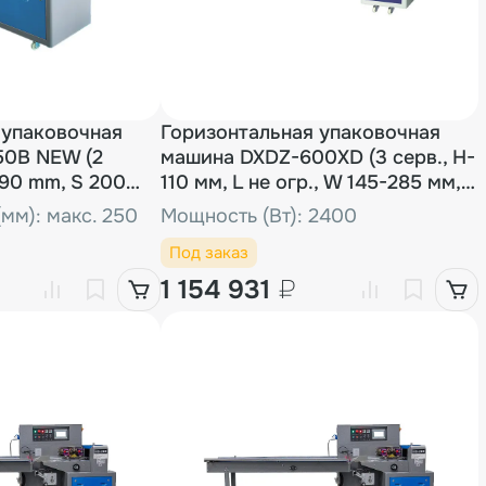
 упаковочная
Горизонтальная упаковочная
50B NEW (2
машина DXDZ-600XD (3 серв., H-
190 mm, S 200
110 мм, L не огр., W 145-285 мм,
HL-1108, круг. отв., подбой, прок.
мм): макс. 250
Мощность (Вт): 2400
пакета)
Под заказ
1 154 931
₽