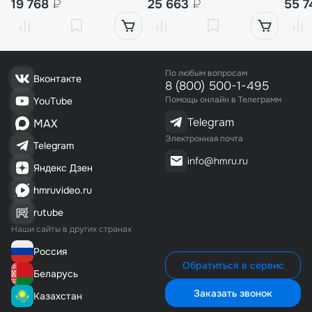
19 768
₽
25 663
₽
55 
По любым вопросам
Вконтакте
8 (800) 500-1-495
Помощь онлайн в Телеграмм
YouTube
Telegram
MAX
Электронная почта
Telegram
info@hmru.ru
Яндекс Дзен
hmruvideo.ru
rutube
Наши сайты в других странах
Россия
Обратиться в сервис
Беларусь
Заказать звонок
Казахстан