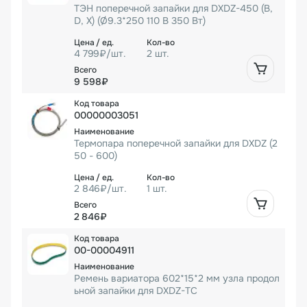
ТЭН поперечной запайки для DXDZ-450 (B,
случае данное решение идеально для Вашего
D, X) (Ø9.3*250 110 В 350 Вт)
производства.
Основные конструктивные особенности:
4 799₽/шт.
2 шт.
- три сервопривода - экономия расхода пленки.
Быстрая и удобная перенастройка параметров
9 598₽
оборудования. Автоматическая регулировка скорости
ножа поперечной запайки.
00000003051
- датчик положения продукта - позволяет точно
определять положение продукта для оптимального
Термопара поперечной запайки для DXDZ (2
50 - 600)
формирования пакета
- русифицированная touch-screen панель управления
- гибкая и удобная настройка параметров работы
2 846₽/шт.
1 шт.
машины
2 846₽
- функция самодиагностики - позволяет точно
определять и отображать на панели управления
00-00004911
неисправности оборудования для последующего их
устранения
Ремень вариатора 602*15*2 мм узла продол
- независимый PID-регулятор температуры -
ьной запайки для DXDZ-TC
адаптация работы под различные упаковочные