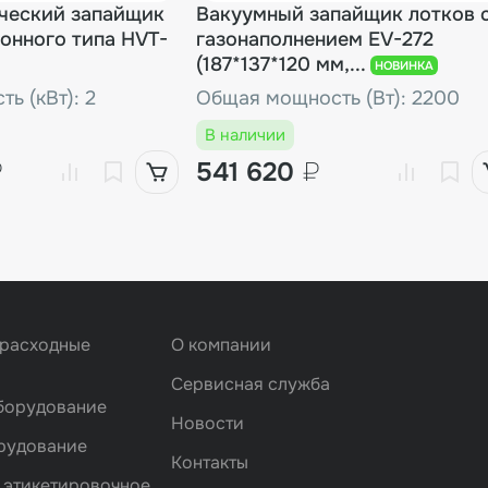
ческий запайщик
Вакуумный запайщик лотков 
онного типа HVT-
газонаполнением EV-272
(187*137*120 мм,...
НОВИНКА
ь (кВт): 2
Общая мощность (Вт): 2200
В наличии
₽
541 620
₽
 расходные
О компании
Сервисная служба
борудование
Новости
рудование
Контакты
 этикетировочное