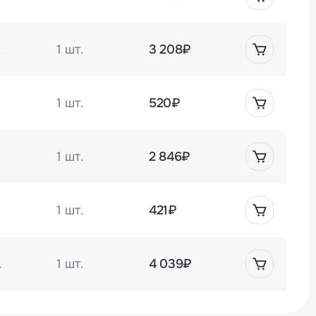
кий запайщик лотков HLS-300TA (под круглые
 — это доступное, высокопроизводительное
для малого и среднего бизнеса.
.
1 шт.
3 208₽
1 шт.
520₽
.
1 шт.
2 846₽
1 шт.
421₽
.
1 шт.
4 039₽