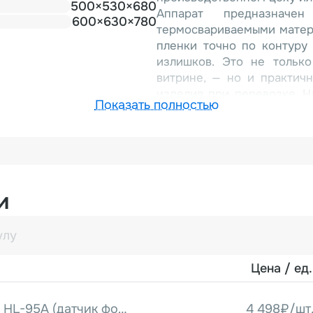
500×530×680
Аппарат предназначе
600×630×780
термосвариваемыми матер
пленки точно по контуру
излишков. Это не тольк
витрине, — но и практичн
изделия при перевозке. Н
Показать полностью
открывания лотков.
Модель HLS-300TA — эт
уступает в скорости и на
полную автоматизацию з
исполнение позволяет лег
средних производствах,
и
хозяйствах, не занимая мн
Главная особенность зап
под другие типоразмеры л
лотков размером до 200×
Цена / ед.
310×200×80 мм — 1 л
перепрофилировать аппа
машины.
Датчик пленки для HL-95A (датчик фотометки)
4 498₽/шт