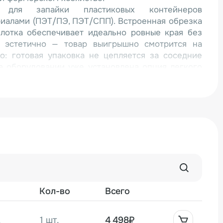
н для запайки пластиковых контейнеров
иалами (ПЭТ/ПЭ, ПЭТ/СПП). Встроенная обрезка
 лотка обеспечивает идеально ровные края без
о эстетично — товар выигрышно смотрится на
о: готовая упаковка не цепляется за соседние
а оборудовании уже установлена опция легкого
о доступный по цене запайщик, который не
дежности более старшим линейкам. Вы получаете
а разумные деньги. Компактное настольное
ко встроить аппарат в любую линию на малых и
 в кулинариях, фермерских и кейтеринговых
ого места на производственных площадках.
айщика HLS-300TA — возможность смены матрицы
отков. Максимальная вместимость матрицы: для
140×80 мм — 2 лотка за цикл, для лотков до
Кол-во
Всего
оток. Быстрая замена матриц позволяет
рат под новые контейнеры без покупки новой
.
1 шт.
4 498₽