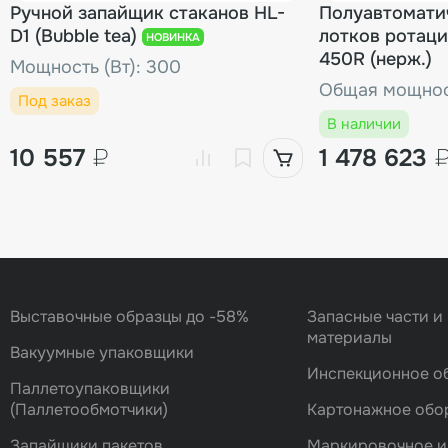
Ручной запайщик стаканов HL-
Полуавтомати
D1 (Bubble tea)
лотков ротаци
НОВИНКА
450R (нерж.)
Мощность (Вт): 300
Общая мощност
Под заказ
В наличии
10 557
₽
1 478 623
Выставочные образцы до -58%
Запасные части и
материалы
Вакуумные упаковщики
Инспекционное о
Паллетоупаковщики
(Паллетообмотчики)
Картонажное обо
Запайщики пакетов
Маркировочное и