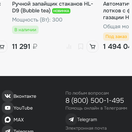
с
Ручной запайщик стаканов HL-
Автоматич
D9 (Bubble tea)
лотков с 
НОВИНКА
газации HV
Мощность (Вт): 300
Общая мощн
В наличии
Под заказ
11 291
₽
1 494 0
По любым вопросам
Вконтакте
8 (800) 500-1-495
YouTube
Помощь онлайн в Телеграмм
Telegram
MAX
Электронная почта
Telegram