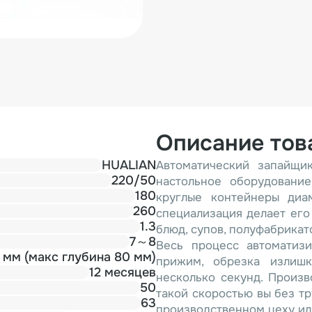
Описание тов
HUALIAN
Автоматический запайщи
220/50
настольное оборудование
180
круглые контейнеры диа
260
специализация делает ег
1.3
блюд, супов, полуфабрикато
7～8
Весь процесс автоматизи
Диаметр 150 мм (макс глубина 80 мм)
прижим, обрезка излиш
12 месяцев
несколько секунд. Произв
50
такой скоростью вы без т
63
производственном цеху ил