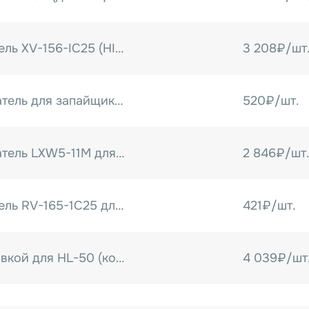
Резюмируя: автоматичес
контейнеры 150×80 мм)
настольное оборудование 
Микропереключатель XV-156-IC25 (HIM)
3 208₽/шт
Концевой выключатель для запайщиков серии FS-H
520₽/шт.
Концевой выключатель LXW5-11M для BSF-501/601, DZ-400 NEW
2 846₽/шт
Микропереключатель RV-165-1C25 для KZB
421₽/шт.
Датчик с регулировкой для HL-50 (концевой)
4 039₽/шт