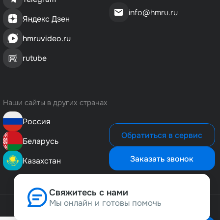
info@hmru.ru
Яндекс Дзен
hmruvideo.ru
rutube
Наши сайты в других странах
Россия
Обратиться в сервис
Беларусь
Заказать звонок
Казахстан
Свяжитесь с нами
Мы онлайн и готовы помочь
Позвонить нам