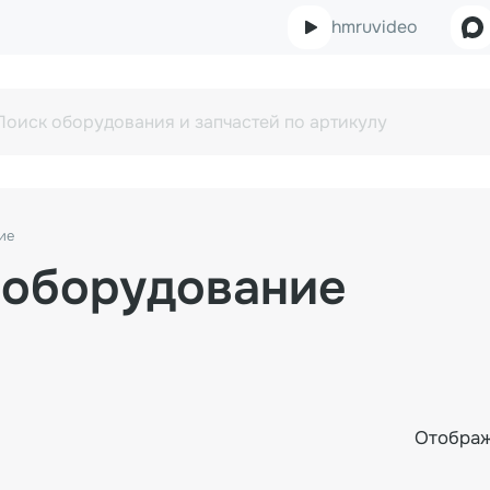
hmruvideo
ие
 оборудование
Отображ