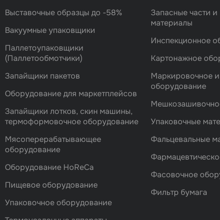
Выставочные образцы до -58%
Запасные части и
материалы
Вакуумные упаковщики
Инспекционное о
Паллетоупаковщики
(Паллетообмотчики)
Картонажное обо
Запайщики пакетов
Маркировочное и
оборудование
Оборудование для маркетплейсов
Мешкозашивочно
Запайщики лотков, скин машины,
термоформовочное оборудование
Упаковочные мат
Мясоперерабатывающее
Фальцевальные 
оборудование
Фармацевтическо
Оборудование HoReCa
Фасовочноe обор
Пищевое оборудование
Фильтр бумага
Упаковочное оборудование