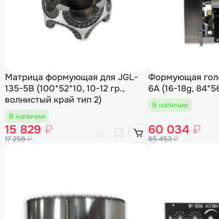
Матрица формующая для JGL-
Формующая голо
135-5B (100*52*10, 10-12 гр.,
6A (16-18g, 84*5
волнистый край тип 2)
В наличии
В наличии
15 829
₽
60 034
₽
17 258
₽
65 453
₽