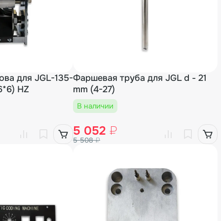
ва для JGL-135-
Фаршевая труба для JGL d - 21
6*6) HZ
mm (4-27)
В наличии
5 052
₽
5 508
₽