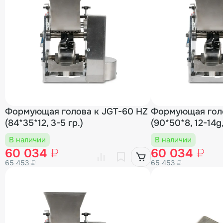
Формующая голова к JGT-60 HZ
Формующая голо
(84*35*12, 3-5 гр.)
(90*50*8, 12-14g,
В наличии
В наличии
60 034
₽
60 034
₽
65 453
₽
65 453
₽