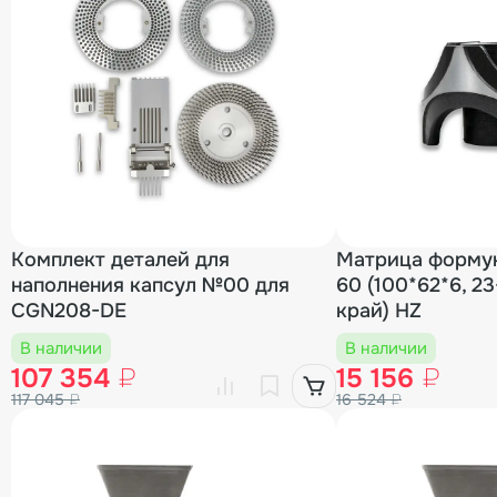
Комплект деталей для
Матрица форму
наполнения капсул №00 для
60 (100*62*6, 23
CGN208-DE
край) HZ
В наличии
В наличии
107 354
₽
15 156
₽
117 045
₽
16 524
₽