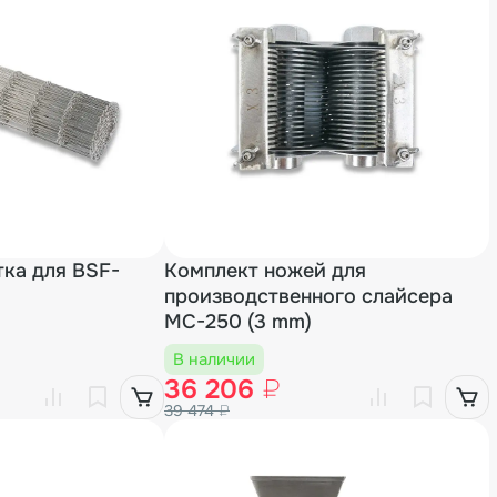
тка для BSF-
Комплект ножей для
производственного слайсера
MC-250 (3 mm)
В наличии
36 206
₽
39 474
₽