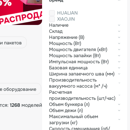
HUALIAN
XIAOJIN
Наличие
Склад
Напряжение (В)
и пакетов
Мощность (Вт)
Мощность двигателя (кВт)
Мощность запайки (Вт)
Импульсная мощность (Вт)
Базовая единица
Ширина запаечного шва (мм)
Производительность
вакуумного насоса (м³ /ч)
e оборудование
Расчетная
производительность (шт/час)
Объем бункера (л)
тся:
1268
моделей
Объем дежи (л)
Максимальный объем
загрузки (кг)
Скорость смешивания (об/