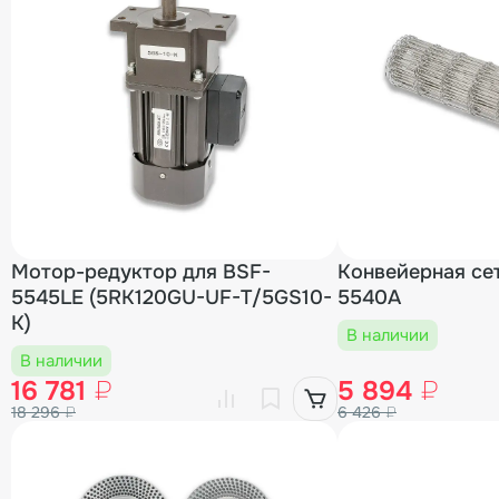
Мотор-редуктор для BSF-
Конвейерная се
5545LE (5RK120GU-UF-T/5GS10-
5540A
K)
В наличии
В наличии
16 781
₽
5 894
₽
18 296
₽
6 426
₽