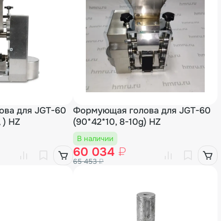
ва для JGT-60
Формующая голова для JGT-60
 ) HZ
(90*42*10, 8-10g) HZ
В наличии
60 034
₽
65 453
₽