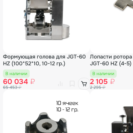
Формующая голова для JGT-60
Лопасти ротора
HZ (100*52*10, 10-12 гр.)
JGT-60 HZ (4-5)
В наличии
В наличии
60 034
₽
2 105
₽
65 453
₽
2 295
₽