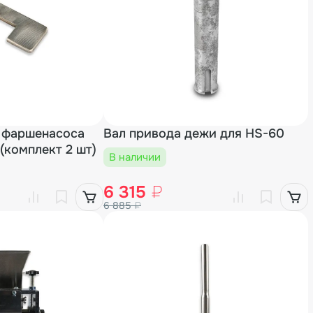
 фаршенасоса
Вал привода дежи для HS-60
 (комплект 2 шт)
В наличии
6 315
₽
6 885
₽