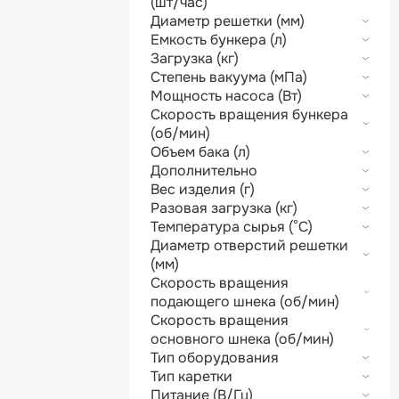
(шт/час)
Диаметр решетки (мм)
Емкость бункера (л)
Загрузка (кг)
Степень вакуума (мПа)
Мощность насоса (Вт)
Скорость вращения бункера
(об/мин)
Объем бака (л)
Дополнительно
Вес изделия (г)
Разовая загрузка (кг)
Температура сырья (°C)
Диаметр отверстий решетки
(мм)
Скорость вращения
подающего шнека (об/мин)
Скорость вращения
основного шнека (об/мин)
Тип оборудования
Тип каретки
Питание (В/Гц)