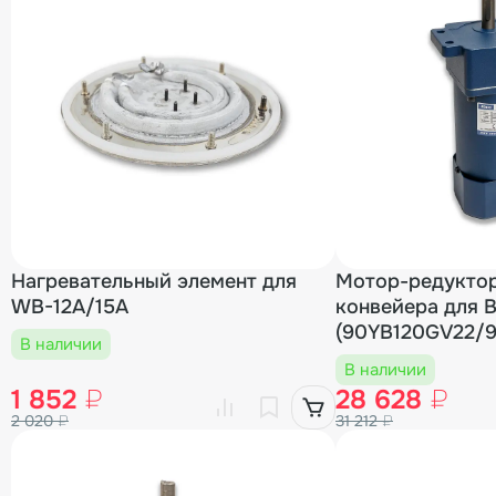
Нагревательный элемент для
Мотор-редукто
WB-12A/15A
конвейера для 
(90YB120GV22/
В наличии
В наличии
1 852
₽
28 628
₽
2 020
₽
31 212
₽