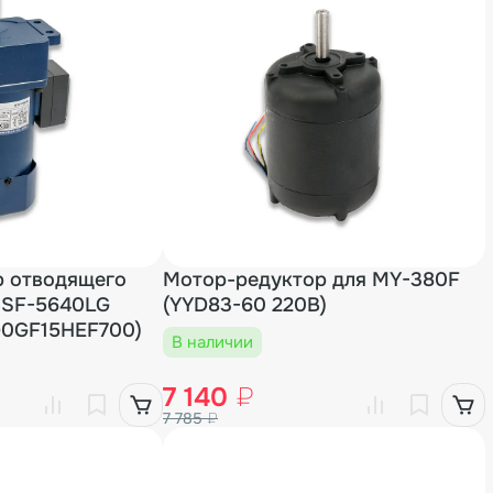
р отводящего
Мотор-редуктор для MY-380F
BSF-5640LG
(YYD83-60 220В)
90GF15HEF700)
В наличии
7 140
₽
7 785
₽