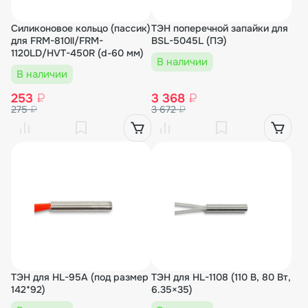
Силиконовое кольцо (пассик)
ТЭН поперечной запайки для
для FRM-810ll/FRM-
BSL-5045L (ПЭ)
1120LD/HVT-450R (d-60 мм)
В наличии
В наличии
253
₽
3 368
₽
275
₽
3 672
₽
ТЭН для HL-95A (под размер
ТЭН для HL-1108 (110 В, 80 Вт,
142*92)
6.35×35)