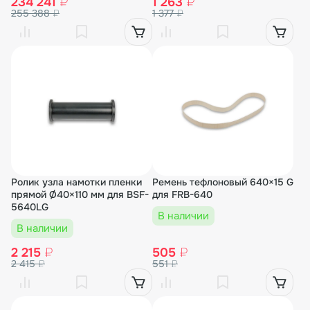
234 241
₽
1 263
₽
255 388
₽
1 377
₽
Ролик узла намотки пленки
Ремень тефлоновый 640×15 G
прямой Ø40×110 мм для BSF-
для FRB-640
5640LG
В наличии
В наличии
2 215
₽
505
₽
2 415
₽
551
₽