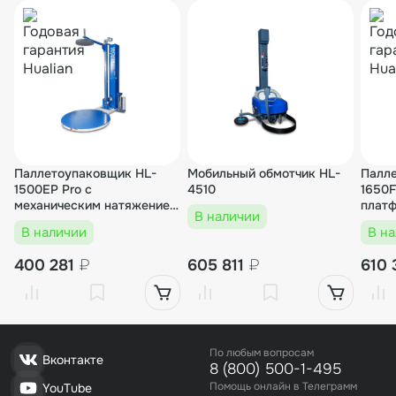
Паллетоупаковщик HL-
Мобильный обмотчик HL-
Палл
1500ЕP Pro с
4510
1650F
механическим натяжением
платф
В наличии
с прижимом
мото
В наличии
В н
карет
400 281
₽
605 811
₽
610
По любым вопросам
Вконтакте
8 (800) 500-1-495
Помощь онлайн в Телеграмм
YouTube