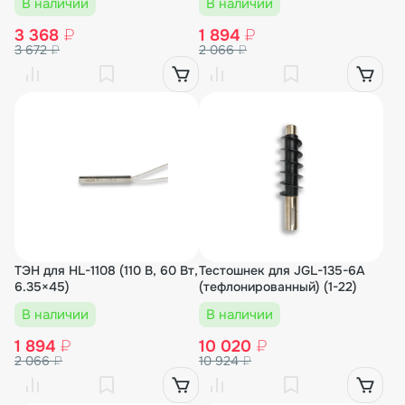
В наличии
В наличии
3 368
₽
1 894
₽
3 672
₽
2 066
₽
ТЭН для HL-1108 (110 В, 60 Вт,
Тестошнек для JGL-135-6A
6.35×45)
(тефлонированный) (1-22)
В наличии
В наличии
1 894
₽
10 020
₽
2 066
₽
10 924
₽