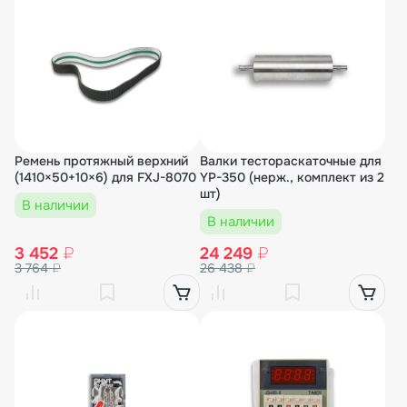
Ремень протяжный верхний
Валки тестораскаточные для
(1410×50+10×6) для FXJ-8070
YP-350 (нерж., комплект из 2
шт)
В наличии
В наличии
3 452
₽
24 249
₽
3 764
₽
26 438
₽