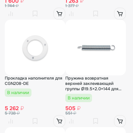
1 600
₽
1 263
₽
1 744
₽
1 377
₽
Прокладка наполнителя для
Пружина возвратная
CGN208-DE
верхней заклеивающей
группы Ø19.5×2.0×144 для
В наличии
FXJ-6050 (3 inch) (1-14)
В наличии
5 262
₽
505
₽
5 738
₽
551
₽