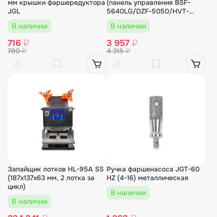
мм крышки фаршередуктора
(панель управления BSF-
JGL
5640LG/DZF-5050/HVT-
450R)
В наличии
В наличии
716
₽
3 957
₽
780
₽
4 315
₽
Запайщик лотков HL-95A SS
Ручка фаршенасоса JGT-60
(187х137x63 мм, 2 лотка за
HZ (4-16) металлическая
цикл)
В наличии
В наличии