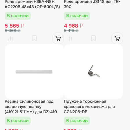
Реле времени H3BA-N8H
Реле времени JS14S для TB-
AC220В 48x48 (QF-600L/S)
390
В наличии
В наличии
5 565
₽
4 968
₽
6 068
₽
5 416
₽
Резина силиконовая под
Пружина торсионная
сварочную планку
храпового механизма для
(410*21.5*11мм) для DZ-410
CGN208-DE
В наличии
В наличии