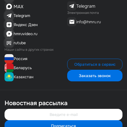
Telegram
MAX
Электронная почта
Telegram
info@hmru.ru
Яндекс Дзен
hmruvideo.ru
rutube
Наши сайты в других странах
Россия
Обратиться в сервис
Беларусь
Заказать звонок
Казахстан
Новостная рассылка
Подписаться