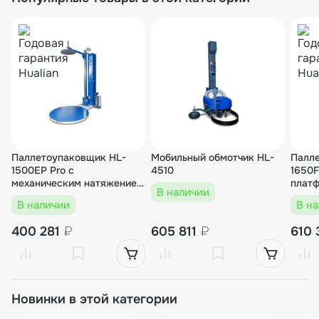
Паллетоупаковщик HL-
Мобильный обмотчик HL-
Палл
1500ЕP Pro с
4510
1650F
механическим натяжением
платф
В наличии
с прижимом
мото
В наличии
В н
карет
400 281
₽
605 811
₽
610
Новинки в этой категории