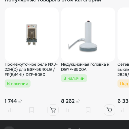
Промежуточное реле NXJ-
Индукционная головка к
Сетев
2ZH(D) для BSF-5640LG /
DGYF-S500A
выкл
FR(B)M-II/ DZF-5050
2825/
В наличии
В наличии
Под
1 744
₽
8 262
₽
6 3