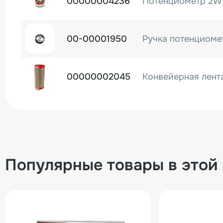
00000004236
00-00001950
00000002045
Популярные товары в этой