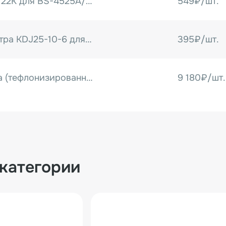
Потенциометр 2W 22K для BS-4525A/ FRP-1120WH
549₽/шт.
Ручка потенциометра KDJ25-10-6 для BS-4525A
395₽/шт.
Конвейерная лента (тефлонизированная сетка) 2450x433 мм для BS-4525A
9 180₽/шт.
 категории