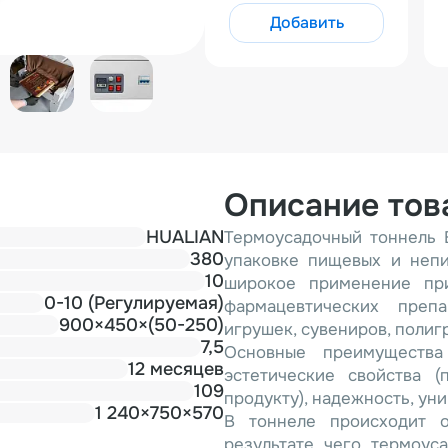
Добавить
Описание тов
HUALIAN
Термоусадочный тоннель 
380
упаковке пищевых и непи
10
широкое применение при
0-10 (Регулируемая)
фармацевтических препа
900×450×(50-250)
игрушек, сувениров, полиг
7,5
Основные преимущества
12 месяцев
эстетические свойства 
109
продукту), надежность, ун
1 240×750×570
В тоннеле происходит о
результате чего термоус