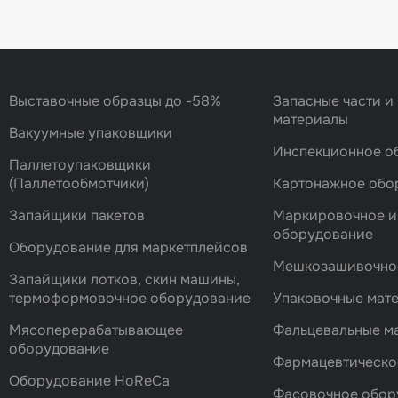
Выставочные образцы до -58%
Запасные части и
материалы
Вакуумные упаковщики
Инспекционное о
Паллетоупаковщики
(Паллетообмотчики)
Картонажное обо
Запайщики пакетов
Маркировочное и
оборудование
Оборудование для маркетплейсов
Мешкозашивочно
Запайщики лотков, скин машины,
термоформовочное оборудование
Упаковочные мат
Мясоперерабатывающее
Фальцевальные 
оборудование
Фармацевтическо
Оборудование HoReCa
Фасовочноe обор