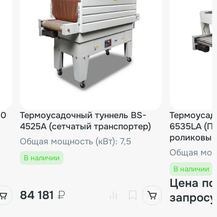
30
Термоусадочный туннель BS-
Термоусад
4525A (сетчатый транспортер)
6535LA (П
роликовый 
Общая мощность (кВт): 7,5
Общая мощн
В наличии
В наличии
Цена по
84 181
₽
запросу