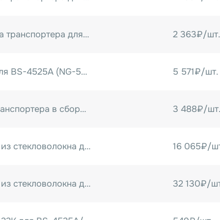
Звездочка привода транспортера для BS-3020A/4525A/4535LA/6535LA (на вал транспортера)
2 363₽/шт
Терморегулятор для BS-4525A (NG-5000)
5 571₽/шт.
Звездочка цепи транспортера в сборе с подшипником для BS-A
3 488₽/шт
Чулок на рольганг из стекловолокна для BS-3020A/BS-4525A/BS-4535LA/BS-6535LA (50 м.)
16 065₽/ш
Чулок на рольганг из стекловолокна для BS-3020A/BS-4525A/BS-4535LA/BS-6535LA (100 м.)
32 130₽/шт