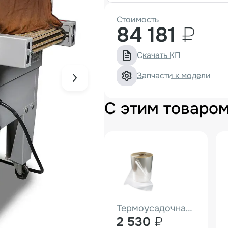
Стоимость
84 181
₽
Скачать КП
Запчасти к модели
С этим товаро
Термоусадочная пленка ПОФ Hualian (400мм 15мк 750м)
2 530
₽