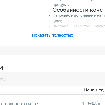
продукт.
Особенности конс
Напольное исполнение на 
цеху;
Высокое качество упак
распределения тепла в ка
Показать полностью
электронного терморегулят
Регулируемая высота тонне
Регулируемая скорость тра
Тоннель оснащен двигател
включает сеточный или 
конвейера уточняйте 
и
термоупаковочного об
термоножей.
Упаковочное оборудован
«Хуалянь Машинери» — эт
Цена / ед.
узнать стоимость обору
нашим отделом продаж.
Звездочка привода транспортера для BS-3020A/4525A/4535LA/6535LA (на вал редуктора)
1 266₽/шт.