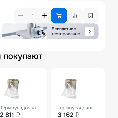
Бесплатное
тестирование
м покупают
Термоусадочная пленка ПОФ Hualian (400мм 12,5мк 1000м)
Термоусадочная пленка ПОФ Hualian (450мм 12,5мк 1000м)
2 811
₽
3 162
₽