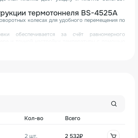
трукции термотоннеля BS-4525A
поворотных колесах для удобного перемещения по
овки обеспечивается за счёт равномерного
мере и точной настройки температуры с помощью
ора;
ля;
нспортёра.
ем обдува в количестве 1 шт. Комплект поставки
роликовый транспортёр (необходимый Вам тип
у менеджера при заказе). В ассортименте
орудования также имеются различные виды
ие и вакуум-упаковочные машины корпорации
о надежное оборудование и низкая цена. Чтобы
Кол-во
Всего
дования или приобрести машину свяжитесь с
2 шт.
2 532₽