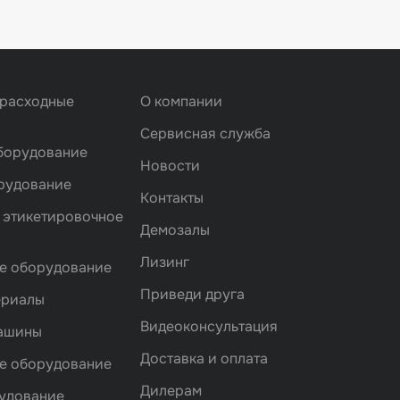
 расходные
О компании
Сервисная служба
борудование
Новости
рудование
Контакты
 этикетировочное
Демозалы
Лизинг
е оборудование
Приведи друга
ериалы
Видеоконсультация
машины
Доставка и оплата
е оборудование
Дилерам
удование