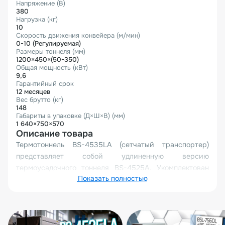
Напряжение (В)
380
Нагрузка (кг)
10
Скорость движения конвейера (м/мин)
0-10 (Регулируемая)
Размеры тоннеля (мм)
1200×450×(50-350)
Общая мощность (кВт)
9,6
Гарантийный срок
12 месяцев
Вес брутто (кг)
148
Габариты в упаковке (Д×Ш×В) (мм)
1 640×750×570
Описание товара
Термотоннель BS-4535LA (сетчатый транспортер)
представляет собой удлиненную версию
термоусадочного тоннеля BS-4525A. Укомплектован
Показать полностью
двумя двигателями обдува.
Термотоннель предназначен для создания
высокотемпературного коридора при упаковке
различных видов продукции в термоусадочную