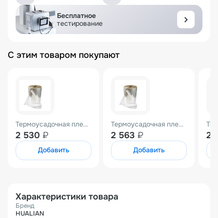
Бесплатное
тестирование
С этим товаром покупают
Термоусадочная пленка ПОФ Hualian (400мм 15мк 750м)
Термоусадочная пленка ПОФ Hualian (400мм 19мк 600м)
2 530
₽
2 563
₽
2 
Добавить
Добавить
Характеристики товара
Бренд
HUALIAN