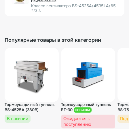
Колесо вентилятора BS-4525A/4535LA/65
35LA
3 789₽/шт.
2 шт.
7 578₽
Популярные товары в этой категории
00000002670
Конвейерная лента (тефлонизированная се
тка) 3250x430 мм для BS-4535LA
9 639₽/шт.
1 шт.
9 639₽
Термоусадочный туннель
Термоусадочный туннель
Термо
00000003500
BS-4525A (380В)
ET-30
BS-7
НОВИНКА
В наличии
Ожидается к
Под
Конвейерная цепь для BS-4535LA/BS-6535
поступлению
LA