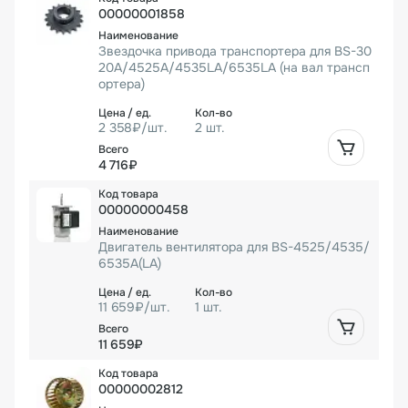
Оборудование поставляется в комплекте с роликовым
00000001858
или сеточным транспортёром. Заказать модель BS-
Звездочка привода транспортера для BS-30
4535LA в любой необходимой Вам комплектации Вы
20A/4525A/4535LA/6535LA (на вал трансп
можете на нашем сайте. Специалисты компании с
ортера)
удовольствием ответят на все ваши вопросы и
предоставляю любую дополнительную информацию.
2 358₽/шт.
2 шт.
4 716₽
00000000458
Двигатель вентилятора для BS-4525/4535/
6535A(LA)
11 659₽/шт.
1 шт.
11 659₽
00000002812