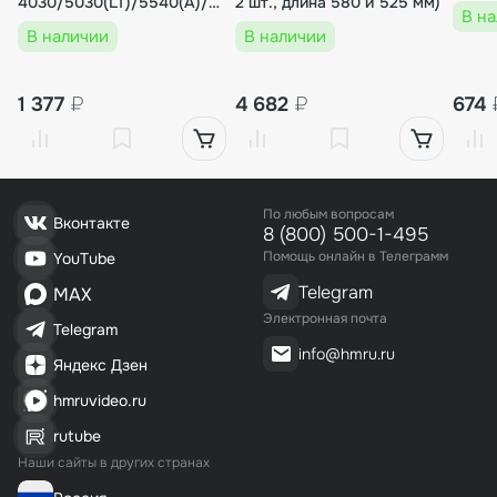
4030/5030(LT)/5540(А)/7060,
2 шт., длина 580 и 525 мм)
В н
BSL (метражом)
В наличии
В наличии
1 377
₽
4 682
₽
674
По любым вопросам
Вконтакте
8 (800) 500-1-495
Помощь онлайн в Телеграмм
YouTube
Telegram
MAX
Электронная почта
Telegram
info@hmru.ru
Яндекс Дзен
hmruvideo.ru
rutube
Наши сайты в других странах