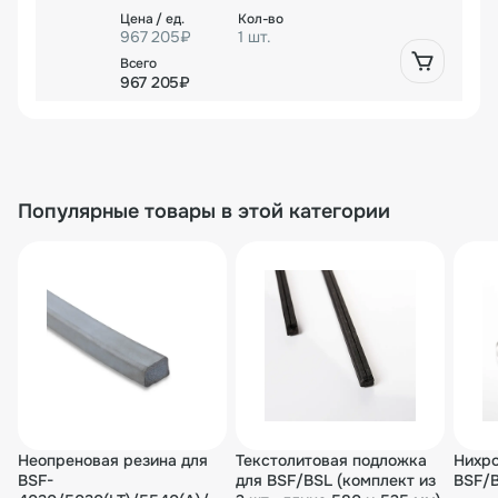
967 205₽
1 шт.
967 205₽
Популярные товары в этой категории
Неопреновая резина для
Текстолитовая подложка
Нихро
BSF-
для BSF/BSL (комплект из
BSF/