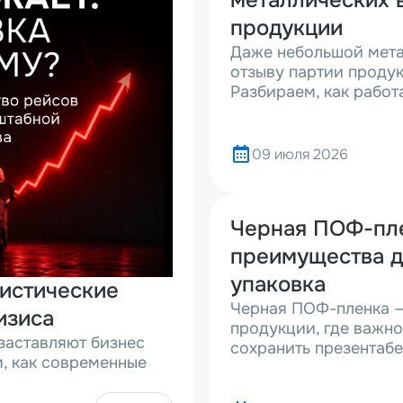
металлических 
продукции
Даже небольшой мета
отзыву партии продук
Разбираем, как работ
09 июля 2026
Черная ПОФ-пле
преимущества д
упаковка
гистические
Черная ПОФ-пленка —
изиса
продукции, где важно
 заставляют бизнес
сохранить презентаб
, как современные