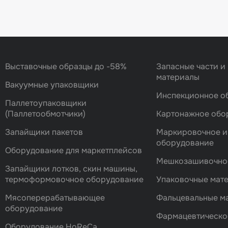
Выставочные образцы до -58%
Запасные части и
материалы
Вакуумные упаковщики
Инспекционное о
Паллетоупаковщики
(Паллетообмотчики)
Картонажное обо
Запайщики пакетов
Маркировочное и
оборудование
Оборудование для маркетплейсов
Мешкозашивочно
Запайщики лотков, скин машины,
термоформовочное оборудование
Упаковочные мат
Мясоперерабатывающее
Фальцевальные 
оборудование
Фармацевтическо
Оборудование HoReCa