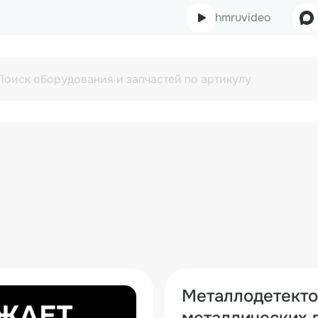
hmruvideo
Металлодетекто