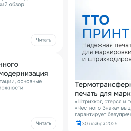
кий обзор
Читать
нного
 модернизация
тации, основные
Термотрансферн
зможности
печать для мар
«Штрихкод стерся и т
«Честного Знака» выц
гарантирует безупреч
Читать
30 ноября 2025