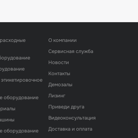
 расходные
О компании
Сервисная служба
борудование
Новости
рудование
Контакты
 этикетировочное
Демозалы
Лизинг
е оборудование
Приведи друга
ериалы
Видеоконсультация
машины
Доставка и оплата
е оборудование