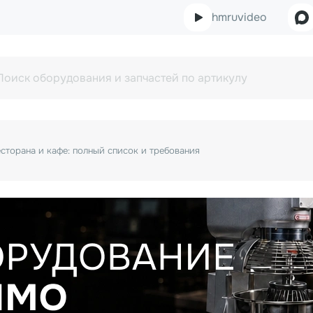
hmruvideo
сторана и кафе: полный список и требования