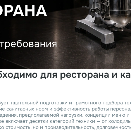
ходимо для ресторана и ка
ует тщательной подготовки и грамотного подбора тех
ние санитарных норм и эффективность работы персон
едения, предполагаемой нагрузки, концепции меню и
е включает десятки категорий техники — от холодил
ко стоимость, но и производительность, долговечност