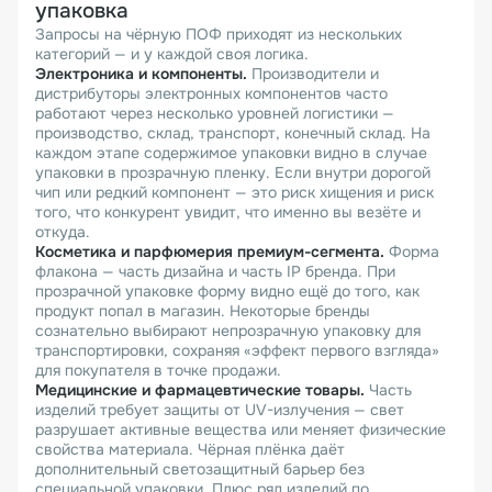
упаковка
Запросы на чёрную ПОФ приходят из нескольких
категорий — и у каждой своя логика.
Электроника и компоненты.
Производители и
дистрибуторы электронных компонентов часто
работают через несколько уровней логистики —
производство, склад, транспорт, конечный склад. На
каждом этапе содержимое упаковки видно в случае
упаковки в прозрачную пленку. Если внутри дорогой
чип или редкий компонент — это риск хищения и риск
того, что конкурент увидит, что именно вы везёте и
откуда.
Косметика и парфюмерия премиум-сегмента.
Форма
флакона — часть дизайна и часть IP бренда. При
прозрачной упаковке форму видно ещё до того, как
продукт попал в магазин. Некоторые бренды
сознательно выбирают непрозрачную упаковку для
транспортировки, сохраняя «эффект первого взгляда»
для покупателя в точке продажи.
Медицинские и фармацевтические товары.
Часть
изделий требует защиты от UV-излучения — свет
разрушает активные вещества или меняет физические
свойства материала. Чёрная плёнка даёт
дополнительный светозащитный барьер без
специальной упаковки. Плюс ряд изделий по