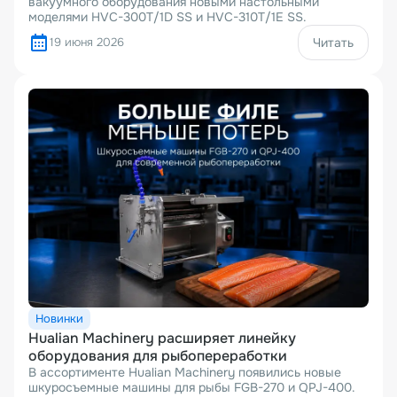
вакуумного оборудования новыми настольными
моделями HVC-300T/1D SS и HVC-310T/1E SS.
19 июня 2026
Читать
Новинки
Hualian Machinery расширяет линейку
оборудования для рыбопереработки
В ассортименте Hualian Machinery появились новые
шкуросъемные машины для рыбы FGB-270 и QPJ-400.