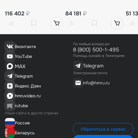
116 402
₽
84 181
₽
51 1
По любым вопросам
Вконтакте
8 (800) 500-1-495
Помощь онлайн в Телеграмм
YouTube
Telegram
MAX
Электронная почта
Telegram
info@hmru.ru
Яндекс Дзен
hmruvideo.ru
rutube
Наши сайты в других странах
Россия
Обратиться в сервис
Беларусь