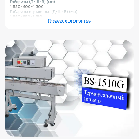
Габариты (Д×Ш×В) (мм)
1 530×400×1 300
Габариты в упаковке (Д×Ш×В) (мм)
1 560×650×1 510
Показать полностью
Описание товара
Термоусадочный туннель серии BS-1510G
используется для упаковки бутылок, банок, лотков и
т.д. в ПВХ, ПОФ термоусадочную пленку. В процессе
прохождения товара внутри туннеля, обеспечивается
Воздух в процессе упаковки распределяется очень
равномерно, благодаря чему обеспечивается
отличное качество усадки.
Особенности термоусадочного тоннеля
BS-1510G
Импортные электронные компоненты, нагреватели из
высококачественной нержавеющей стали;
Температура усадки регулируется, максимум
составляет 250℃;
Скорость конвейера регулируется при помощи
электронного контроллера;
Усадка никак не влияет на качество самого сырья в