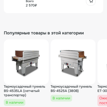
горловину/корпус бутыли на пищевых и непищевых
2 570₽
производствах.
Упаковочное оборудование и вакуум-упаковочные
машины корпорации «Хуалянь Машинери» — это
надежное оборудование и низкая цена.
Чтобы узнать цену и купить данное оборудование,
Популярные товары в этой категории
свяжитесь с нашим отделом продаж.
Термоусадочный туннель
Термоусадочный туннель
Термо
BS-4535LA (сетчатый
BS-4525A (380В)
ET-3
транспортер)
В наличии
Ожи
В наличии
пос