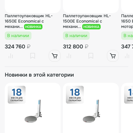
Паллетоупаковщик HL-
Паллетоупаковщик HL-
Палл
1650E Economical с
1500E Economical с
1650 
механи...
механи...
мотор
НОВИНКА
НОВИНКА
В наличии
В наличии
В н
324 760
₽
312 800
₽
347
Новинки в этой категории