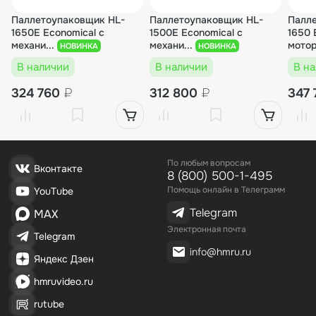
Паллетоупаковщик HL-
Паллетоупаковщик HL-
Палл
1650E Economical с
1500E Economical с
1650 
механи...
механи...
мотор
НОВИНКА
НОВИНКА
В наличии
В наличии
В н
324 760
₽
312 800
₽
347
По любым вопросам
Вконтакте
8 (800) 500-1-495
Помощь онлайн в Телеграмм
YouTube
Telegram
MAX
Электронная почта
Telegram
info@hmru.ru
Яндекс Дзен
hmruvideo.ru
rutube