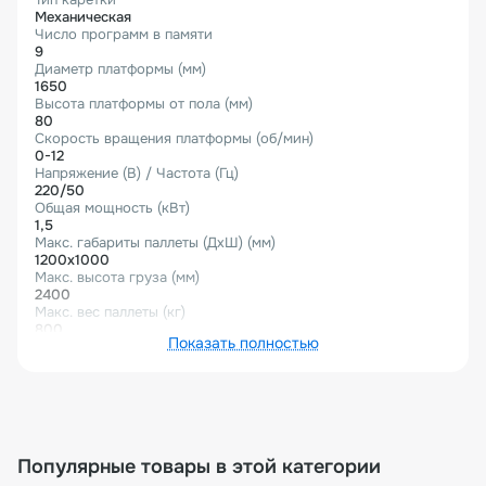
Механическая
Число программ в памяти
9
Диаметр платформы (мм)
1650
Высота платформы от пола (мм)
80
Скорость вращения платформы (об/мин)
0-12
Напряжение (В) / Частота (Гц)
220/50
Общая мощность (кВт)
1,5
Макс. габариты паллеты (ДхШ) (мм)
1200х1000
Макс. высота груза (мм)
2400
Макс. вес паллеты (кг)
800
Показать полностью
Ширина рулона плёнки (мм)
500
Габариты (Д×Ш×В) (мм)
2 460×1 650×2 778
Габариты в упаковке (Д×Ш×В) (мм)
3 200×1 900×970
Вес нетто (кг)
Популярные товары в этой категории
500
Вес брутто (кг)