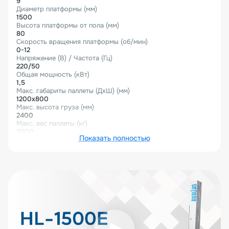
9
Диаметр платформы (мм)
1500
Высота платформы от пола (мм)
80
Скорость вращения платформы (об/мин)
0-12
Напряжение (В) / Частота (Гц)
220/50
Общая мощность (кВт)
1,5
Макс. габариты паллеты (ДхШ) (мм)
1200х800
Макс. высота груза (мм)
2400
Макс. вес паллеты (кг)
2000
Показать полностью
Материал пленки
LLDPE, 17-35 мкм
Ширина рулона плёнки (мм)
500
Габариты (Д×Ш×В) (мм)
2 460×1 500×2 778
Габариты в упаковке (Д×Ш×В) (мм)
3 200×1 900×970
Вес нетто (кг)
500
Вес брутто (кг)