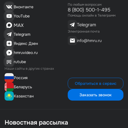
По любым вопросам
Датчик для экстренной остановки движения каретки
Вконтакте
8 (800) 500-1-495
Цепной механизм вращения платформы и подъема
Помощь онлайн в Телеграмм
YouTube
каретки
Telegram
MAX
Наличие технических отверстий для транспортировки
паллета в цеху
Электронная почта
Telegram
Аварийный выключатель для моментальной остановки
info@hmru.ru
Яндекс Дзен
оборудования
Временная регулировка работы фотодатчика вверху
hmruvideo.ru
паллета (дополнительное укрытие пленкой верха
rutube
паллета)
Наши сайты в других странах
Качество и безопасность
Качество и безопасность паллетоупаковщика
Россия
Обратиться в сервис
соответствуют всем отечественным и европейским
Беларусь
требованиям.
Заказать звонок
Казахстан
Дополнительные опции
Возможна поставка с увеличенной высотой упаковки
до 3000 мм
Новостная рассылка