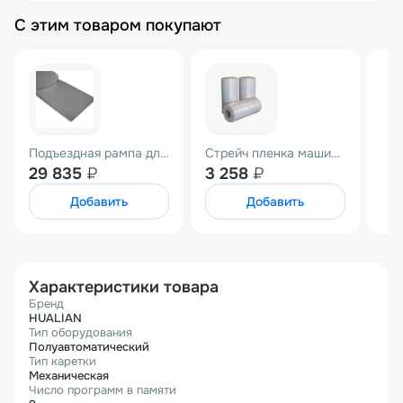
С этим товаром покупают
Подъездная рампа для HL-1500 Economical
Стрейч пленка машинная 500мм*27мкм (вес нетто 15кг) прозрачная Престрейч 220%
29 835
₽
3 258
₽
Добавить
Добавить
Характеристики товара
Бренд
HUALIAN
Тип оборудования
Полуавтоматический
Тип каретки
Механическая
Число программ в памяти