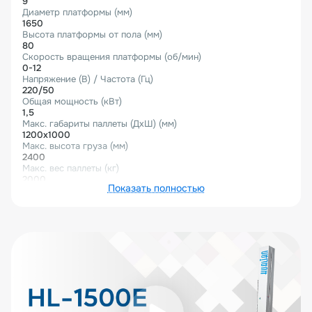
9
Диаметр платформы (мм)
1650
Высота платформы от пола (мм)
80
Скорость вращения платформы (об/мин)
0-12
Напряжение (В) / Частота (Гц)
220/50
Общая мощность (кВт)
1,5
Макс. габариты паллеты (ДхШ) (мм)
1200х1000
Макс. высота груза (мм)
2400
Макс. вес паллеты (кг)
2000
Показать полностью
Материал пленки
LLDPE, 17-35 мкм
Ширина рулона плёнки (мм)
500
Габариты (Д×Ш×В) (мм)
2 460×1 650×2 778
Габариты в упаковке (Д×Ш×В) (мм)
3 200×1 900×970
Вес нетто (кг)
500
Вес брутто (кг)