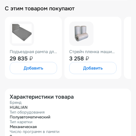
С этим товаром покупают
Подъездная рампа для HL-1650 Economical
Стрейч пленка машинная 500мм*27мкм (вес нетто 15кг) прозрачная Престрейч 220%
29 835
₽
3 258
₽
Добавить
Добавить
Характеристики товара
Бренд
HUALIAN
Тип оборудования
Полуавтоматический
Тип каретки
Механическая
Число программ в памяти