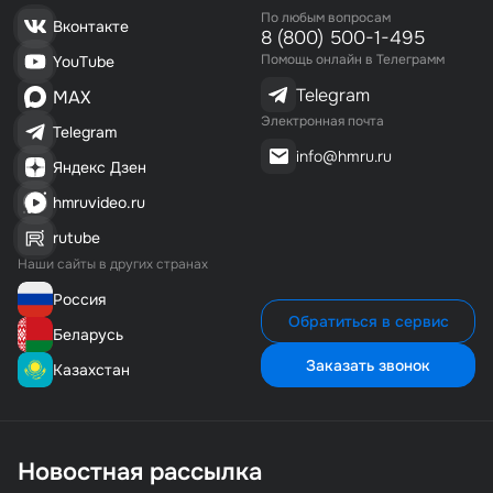
По любым вопросам
Датчик для экстренной остановки движения каретки
Вконтакте
8 (800) 500-1-495
Цепной механизм вращения платформы и подъема
Помощь онлайн в Телеграмм
YouTube
каретки
Telegram
MAX
Наличие технических отверстий для транспортировки
паллета в цеху
Электронная почта
Telegram
Аварийный выключатель для моментальной остановки
info@hmru.ru
Яндекс Дзен
оборудования
Временная регулировка работы фотодатчика вверху
hmruvideo.ru
паллета (дополнительное укрытие пленкой верха
rutube
паллета)
Наши сайты в других странах
Качество и безопасность
Качество и безопасность паллетоупаковщика
Россия
Обратиться в сервис
соответствуют всем отечественным и европейским
Беларусь
требованиям.
Заказать звонок
Казахстан
Дополнительные опции
Возможна поставка с увеличенной высотой упаковки
до 3000 мм
Новостная рассылка