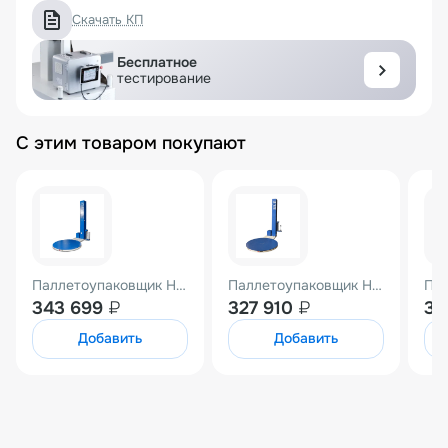
Скачать КП
Бесплатное
тестирование
С этим товаром покупают
Паллетоупаковщик HL-1650Е Pro с механическим натяжением
Паллетоупаковщик HL-1500Е Pro с механическим натяжением
343 699
₽
327 910
₽
37
Добавить
Добавить