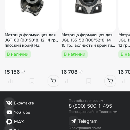
243 107₽
1 шт.
243 107₽
00000005374
Матрица формующая для
Матрица формующая для
Матр
Пельменный аппарат JGL-135-6A (14-15 гр.)
JGT-60 (90*50*8, 12-14 гр.,
JGL-135-5B (100*52*8, 14-
JGL-1
(100х52х8)
плоский край) HZ
15 гр., волнистый край тип
12 гр
2)
3)
В наличии
В наличии
В н
258 800₽
1 шт.
258 800₽
15 156
₽
16 708
₽
16 7
00-00000637
Пельменный аппарат JGL-135-6A (10-12 гр.)
По любым вопросам
(100х52х10)
Вконтакте
8 (800) 500-1-495
Помощь онлайн в Телеграмм
YouTube
258 800₽
1 шт.
Telegram
MAX
258 800₽
Электронная почта