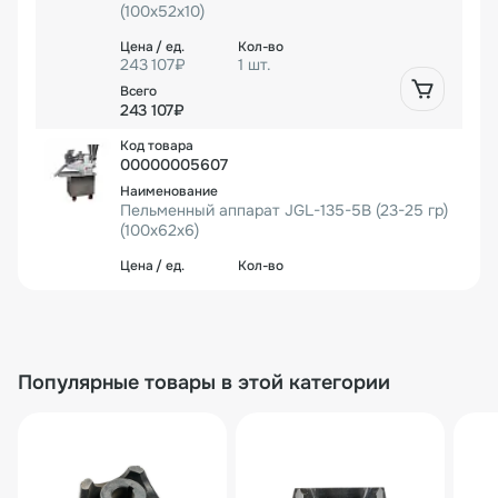
(100х52х10)
243 107₽
1 шт.
243 107₽
00000005607
Пельменный аппарат JGL-135-5B (23-25 гр)
(100х62х6)
243 107₽
1 шт.
243 107₽
Популярные товары в этой категории
00000006823
Пельменный аппарат JGL-135-5B (7-8 гр) (9
0х42х10)