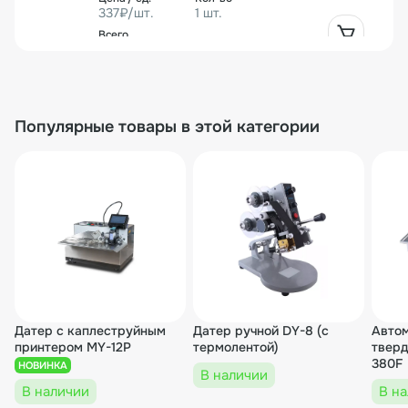
337₽/шт.
1 шт.
337₽
00000007366
Популярные товары в этой категории
Направляющая подвижного блока HP-241/H
P-280 (74 мм)
826₽/шт.
2 шт.
1 652₽
00000000670
Педаль для датера HP-280
Датер с каплеструйным
Датер ручной DY-8 (с
Автом
принтером MY-12P
термолентой)
тверд
2 111₽/шт.
1 шт.
380F
НОВИНКА
В наличии
В наличии
В н
2 111₽