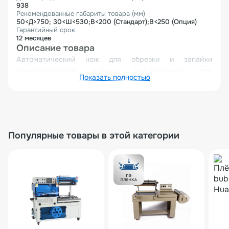
938
Рекомендованные габариты товара (мм)
50<Д>750; 30<Ш<530;В<200 (Стандарт);В<250 (Опция)
Гарантийный срок
12 месяцев
Описание товара
Автоматический нож для обрезки и запайки
термоусадочной плёнки предназначен для
Показать полностью
герметичной упаковки товаров с использованием
термоусадочных материалов, таких как полиэтилен.
Он обеспечивает одновременную обрезку излишков
плёнки и формирование прочных швов, что
гарантирует защиту продукции от внешних
Популярные товары в этой категории
воздействий (влаги, пыли, механических
повреждений). Благодаря автоматизации процесса
оборудование минимизирует риск человеческих
ошибок, повышает скорость упаковки и обеспечивает
стабильное качество швов даже при работе с
плёнками разной толщины.
Устройство особенно эффективно при работе с ПЕ-
плёнкой, которая отличается высокой прочностью и