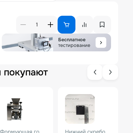
Бесплатное
тестирование
м покупают
Формующая голова для JGL-135-6A (7-8g) HZ
Нижний скребок для JGL-135-6A (56 мм.) (3-24)