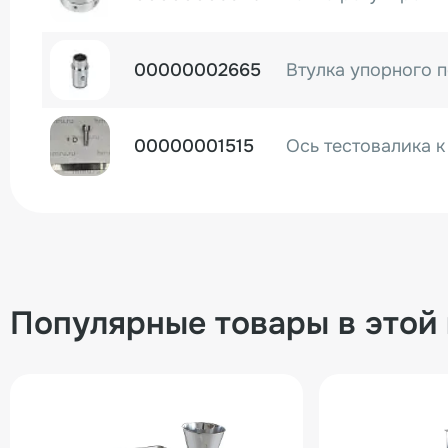
00000002665
00000001515
Ось тестовалика к 
00000001405
Втулка тестовалика
00000000577
Втулка оси тестова
Популярные товары в этой
00000001339