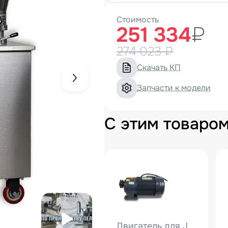
Стоимость
251 334
₽
274 023 ₽
Скачать КП
Запчасти к модели
С этим товаро
Двигатель для JGL-135-6A