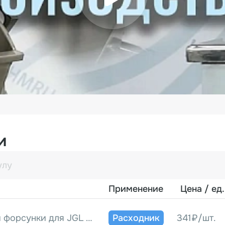
и
Применение
Цена / ед.
Втулка внутренней форсунки для JGL (1-2)
Расходник
341₽/шт.