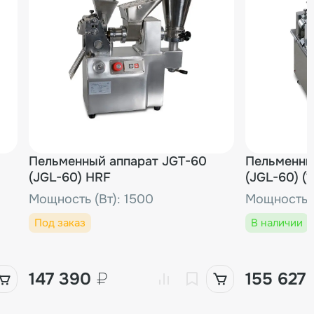
1 шт.
9 277₽
т.
1 шт.
10 020₽
1 шт.
1 301₽
Пельменный аппарат JGT-60
1 шт.
948₽
Пельменны
(JGL-60) HRF
(JGL-60) (1
Мощность (Вт): 1500
Мощность (
1 шт.
434₽
Под заказ
В наличии
.
1 шт.
4 335₽
147 390
₽
155 627