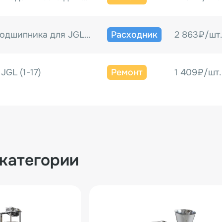
Втулка упорного подшипника для JGL (1-15)
Расходник
2 863₽/шт
JGL (1-17)
Ремонт
1 409₽/шт.
 к JGL (1-17-1)
Расходник
434₽/шт.
лика к JGL (1-19)
Расходник
260₽/шт.
 категории
Втулка бронзовая в ось тестовалика для JGL (1-20)
Расходник
295₽/шт.