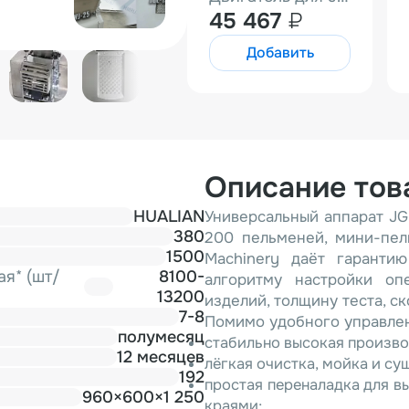
45 467
₽
Добавить
Описание тов
HUALIAN
Универсальный аппарат JGL
380
200 пельменей, мини-пел
1500
Machinery даёт гаранти
я* (шт/
8100-
алгоритму настройки оп
13200
изделий, толщину теста, ск
7-8
Помимо удобного управлен
полумесяц
стабильно высокая произво
12 месяцев
лёгкая очистка, мойка и су
192
простая переналадка для в
960×600×1 250
краями;