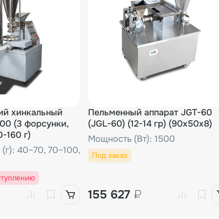
L (1-21)
Ремонт
9 277₽/шт.
Тестошнек для JGL-135-6A (тефлонированный) (1-22)
Расходник
10 020₽/ш
кера для JGL (1-23)
Ремонт
1 301₽/шт.
для JGL (1-24)
ий хинкальный
Пельменный аппарат JGT-60
Ремонт
948₽/шт.
00 (3 форсунки,
(JGL-60) (12-14 гр) (90х50х8)
-160 г)
Мощность (Вт): 1500
а для JGL (1-25)
Расходник
434₽/шт.
(г): 40–70, 70–100,
Под заказ
ступлению
JGL (2-5)
Ремонт
4 335₽/шт
155 627
₽