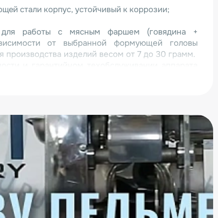
щей стали корпус, устойчивый к коррозии;
 для работы с мясным фаршем (говядина +
ависимости от выбранной формующей головы
 производства изделий весом от 7 до 30 грамм.
мости и гарантийном техобслуживании аппарата
омеру: 8 (800) 500-1-495.