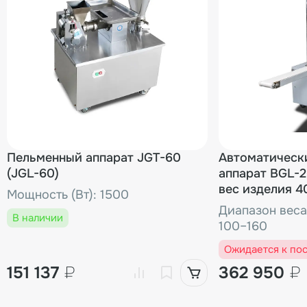
00000001842
Тестоприемник к JG
00-00002116
00000000490
Вал приемного бун
Пельменный аппарат JGT-60
00000001418
Болт тестовалика 
Автоматическ
(JGL-60)
аппарат BGL-2
вес изделия 40
Мощность (Вт): 1500
00000000671
Втулка тестовалик
Диапазон веса 
В наличии
100–160
Ожидается к по
00000005045
Вал-шестерня для 
151 137
₽
362 950
₽