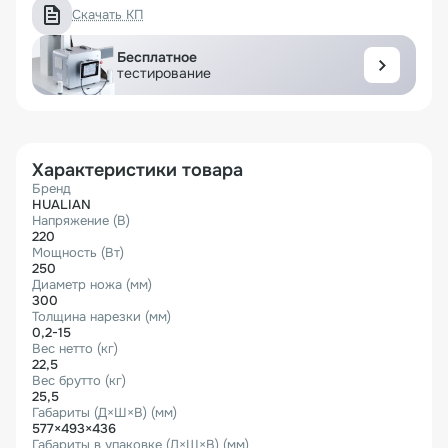
Скачать КП
Бесплатное
тестирование
Характеристики товара
Бренд
HUALIAN
Напряжение (В)
220
Мощность (Вт)
250
Диаметр ножа (мм)
300
Толщина нарезки (мм)
0,2-15
Вес нетто (кг)
22,5
Вес брутто (кг)
25,5
Габариты (Д×Ш×В) (мм)
577×493×436
Габариты в упаковке (Д×Ш×В) (мм)