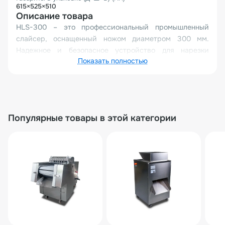
615×525×510
Описание товара
HLS-300 – это профессиональный промышленный
слайсер, оснащенный ножом диаметром 300 мм.
Надежное и безопасное устройство для нарезки
Показать полностью
продуктов питания на одинаковые ломтики,
разработанное для использования в пищевой
промышленности, ресторанах, отелях и
супермаркетах. Слайсер обеспечивает точную и
равномерную нарезку различных продуктов на равные
Популярные товары в этой категории
кусочки, включая мясо, мясопродукты, мясные
деликатесы, а также овощи и корнеплоды.
Преимущества использования
Простота и безопасность
Универсальность
Высокая производительность
Долговечность и надежность
Экономическая выгода
HLS-300 – это оптимальное решение для
предприятий, которым нужна качественная,