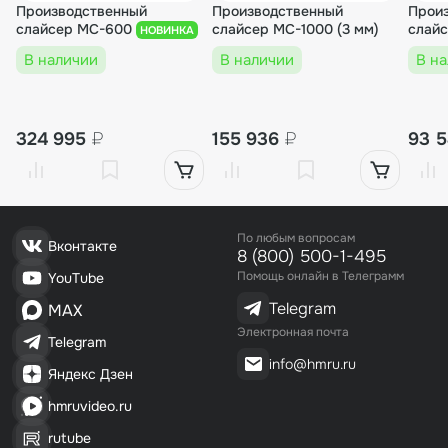
Производственный
Производственный
Прои
безопасная и производительная нарезка продуктов.
слайсер MC-600
слайсер MC-1000 (3 мм)
слай
НОВИНКА
В наличии
В наличии
В н
324 995
₽
155 936
₽
93 
По любым вопросам
Вконтакте
8 (800) 500-1-495
Помощь онлайн в Телеграмм
YouTube
Telegram
MAX
Электронная почта
Telegram
info@hmru.ru
Яндекс Дзен
hmruvideo.ru
rutube