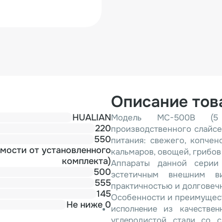
Описание тов
HUALIAN
Модель MC-500B (5 
220
производственного слайсе
550
питания: свежего, копчен
имости от установленного
кальмаров, овощей, грибов 
комплекта)
Аппараты данной серии 
500
эстетичным внешним в
555
практичностью и долговеч
145
Особенности и преимущес
Не ниже 0
исполнение из качестве
углеродистой стали со с