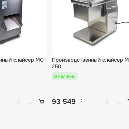
нный слайсер MC-
Производственный слайсер 
250
В наличии
93 549
₽