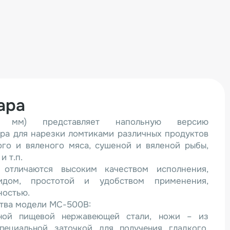
ара
мм) представляет напольную версию
ра для нарезки ломтиками различных продуктов
ого и вяленого мяса, сушеной и вяленой рыбы,
и т.п.
отличаются высоким качеством исполнения,
идом, простотой и удобством применения,
ностью.
тва модели МС-500B:
нной пищевой нержавеющей стали, ножи – из
пециальной заточкой для получения гладкого,