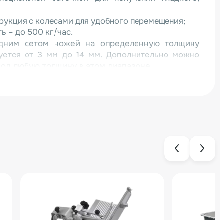
рукция с колесами для удобного перемещения;
ь – до 500 кг/час.
одним сетом ножей на определенную толщину
руется от 3 мм до 14 мм. Дополнительно можно
под любую толщину в этом диапазоне.
сер MC-500B из нержавеющей стали с доставкой
оженного союза вы можете на нашем сайте. Наши
ием ответят на все интересующие вас вопросы.
любым удобным для вас способом по указанным
же вы можете воспользоваться бесплатной опцией
специалист свяжется с вами в самое ближайшее