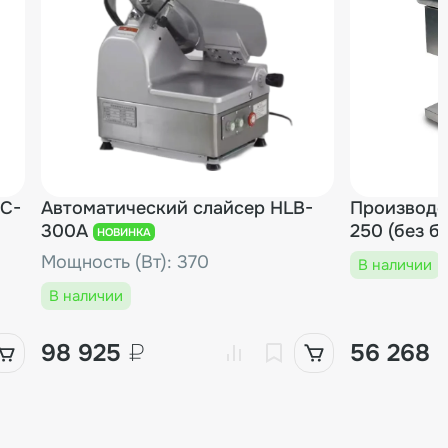
MC-
Автоматический слайсер HLB-
Производс
300A
250 (без б
НОВИНКА
Мощность (Вт): 370
В наличии
В наличии
98 925
₽
56 268