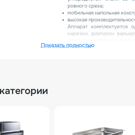
ровного среза;
мобильная напольная конст
высокая производительност
Аппарат комплектуется 
нарезки, диапазон варьи
заказать комплект ножей 
Показать полностью
Заказать напольный слай
по России и в страны Там
специалисты с удовольств
Связаться с ними можно 
на сайте реквизитам. Так
обратного звонка – наш 
 категории
время.>