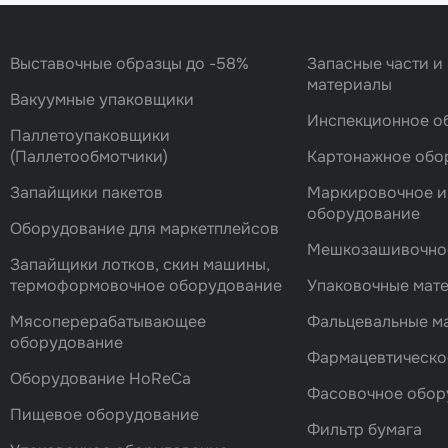
Выставочные образцы до -58%
Запасные части и
материалы
Вакуумные упаковщики
Инспекционное о
Паллетоупаковщики
(Паллетообмотчики)
Картонажное обо
Запайщики пакетов
Маркировочное и
оборудование
Оборудование для маркетплейсов
Мешкозашивочно
Запайщики лотков, скин машины,
термоформовочное оборудование
Упаковочные мат
Мясоперерабатывающее
Фальцевальные 
оборудование
Фармацевтическо
Оборудование HoReCa
Фасовочноe обор
Пищевое оборудование
Фильтр бумага