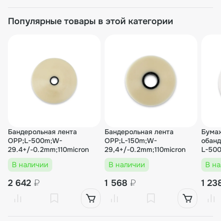
Популярные товары в этой категории
Бандерольная лента
Бандерольная лента
Бумаж
OPP;L-500m;W-
OPP;L-150m;W-
обан
29.4+/-0.2mm;110micron
29,4+/-0.2mm;110micron
L-50
В наличии
В наличии
В н
2 642
₽
1 568
₽
1 23