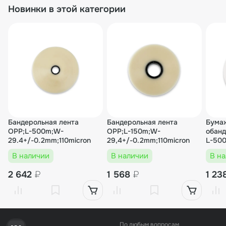
Новинки в этой категории
Бандерольная лента
Бандерольная лента
Бумаж
OPP;L-500m;W-
OPP;L-150m;W-
обан
29.4+/-0.2mm;110micron
29,4+/-0.2mm;110micron
L-50
В наличии
В наличии
В н
2 642
₽
1 568
₽
1 23
По любым вопросам