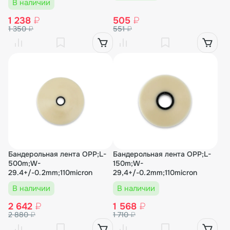
В наличии
1 238
₽
505
₽
1 350
₽
551
₽
Бандерольная лента OPP;L-
Бандерольная лента OPP;L-
500m;W-
150m;W-
29.4+/-0.2mm;110micron
29,4+/-0.2mm;110micron
В наличии
В наличии
2 642
₽
1 568
₽
2 880
₽
1 710
₽