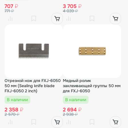
707
₽
3 705
₽
771
₽
4 039
₽
Отрезной нож для FXJ-6050
Медный ролик
50 мм (Sealing knife blade
заклеивающей группы 50 мм
FXJ-6050 2 inch)
для FXJ-6050
В наличии
В наличии
2 358
₽
2 694
₽
2 570
₽
2 938
₽