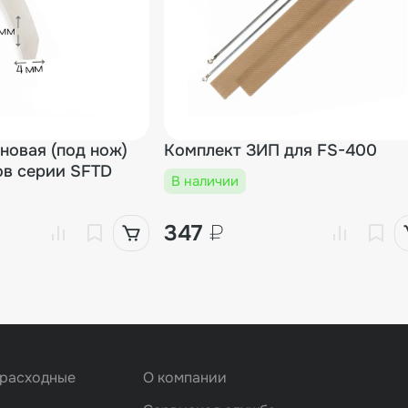
новая (под нож)
Комплект ЗИП для FS-400
ов серии SFTD
В наличии
347
₽
 расходные
О компании