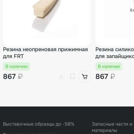
Резина неопреновая прижимная
Резина силико
для FRT
для запайщик
В наличии
В наличии
867
₽
867
₽
Выставочные образцы до -58%
Запасные части и
материалы