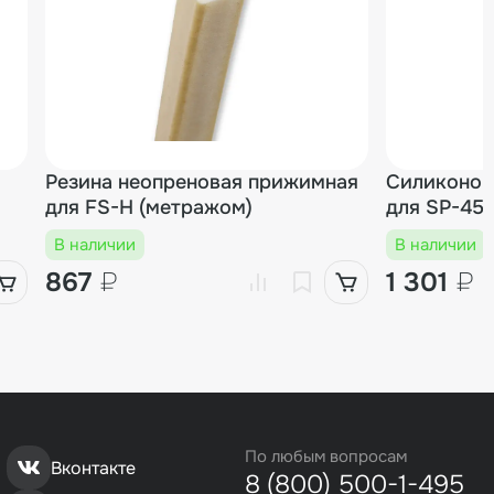
Резина неопреновая прижимная
Силиконов
для FS-H (метражом)
для SP-45
В наличии
В наличии
867
₽
1 301
₽
По любым вопросам
Вконтакте
8 (800) 500-1-495