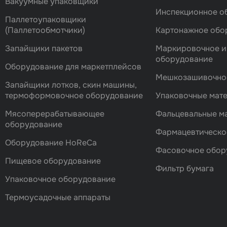
Вакуумные упаковщики
Инспекционное о
Паллетоупаковщики
(Паллетообмотчики)
Картонажное обо
Запайщики пакетов
Маркировочное и
оборудование
Оборудование для маркетплейсов
Мешкозашивочно
Запайщики лотков, скин машины,
термоформовочное оборудование
Упаковочные мат
Мясоперерабатывающее
Фальцевальные 
оборудование
Фармацевтическо
Оборудование HoReCa
Фасовочноe обор
Пищевое оборудование
Фильтр бумага
Упаковочное оборудование
Термоусадочные аппараты