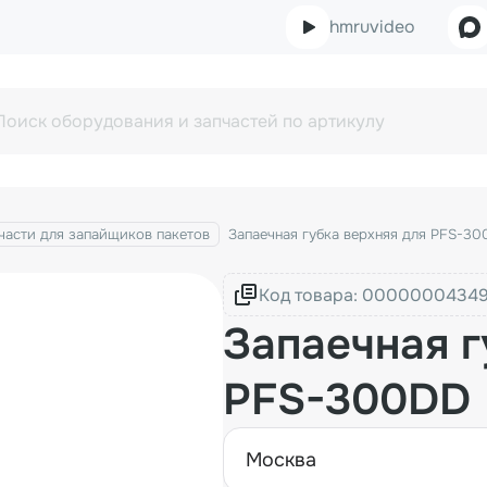
hmruvideo
части для запайщиков пакетов
Запаечная губка верхняя для PFS-3
Код товара:
Запаечная г
PFS-300DD
москва