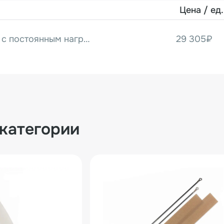
Цена / ед.
Ножной запайщик с постоянным нагревом PFS-300DD
29 305₽
 категории