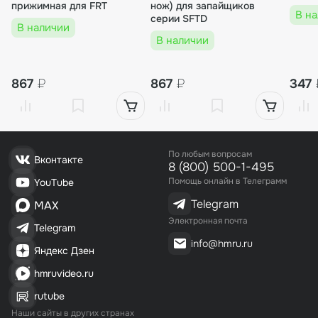
прижимная для FRT
нож) для запайщиков
В н
33 932₽
серии SFTD
В наличии
В наличии
00000000411
Ножной усиленный запайщик PFS-600C с д
867
₽
867
₽
347
атером
30 985₽
2 шт.
По любым вопросам
30 985₽
Вконтакте
8 (800) 500-1-495
Помощь онлайн в Телеграмм
YouTube
00-00005142
Telegram
MAX
Усиленный импульсный запайщик PFS-600
Электронная почта
Telegram
T
info@hmru.ru
Яндекс Дзен
38 408₽
2 шт.
hmruvideo.ru
38 408₽
rutube
Наши сайты в других странах