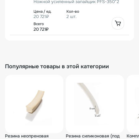
Ножной усиленный запайщик PFS-350*2
20 721₽
2 шт.
20 721₽
00000000060
Ножной усиленный запайщик PFS-450*2
Популярные товары в этой категории
21 588₽
4 шт.
21 588₽
00-00005141
Усиленный импульсный запайщик PFS-450
T
33 932₽
2 шт.
Резина неопреновая
Резина силиконовая (под
Компл