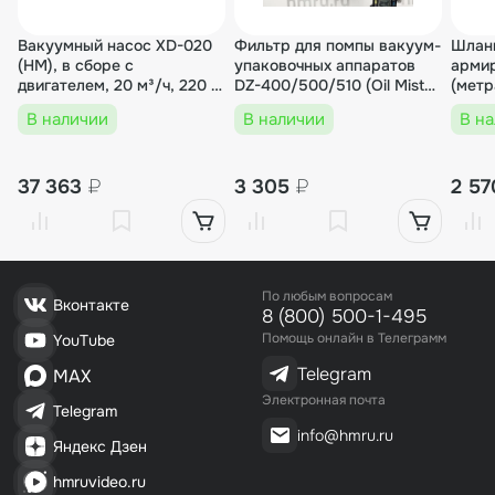
00000004137
Вакуумный насос XD-020
Фильтр для помпы вакуум-
Шлан
Напольный вакуумный упаковщик HVC-720
(HM), в сборе с
упаковочных аппаратов
арми
S/2А-G (нерж., газ)
двигателем, 20 м³/ч, 220 В,
DZ-400/500/510 (Oil Mist
(мет
750 Вт, для DZ, HVC, HVT,
Filter)
В наличии
В наличии
В н
TB
661 434₽
1 шт.
661 434₽
37 363
₽
3 305
₽
2 5
00000000716
Напольная двухкамерная вакуум-упаковочн
По любым вопросам
ая машина HVC-720S/2B SS (нерж.)
Вконтакте
8 (800) 500-1-495
Помощь онлайн в Телеграмм
YouTube
524 535₽
1 шт.
Telegram
MAX
524 535₽
Электронная почта
Telegram
info@hmru.ru
Яндекс Дзен
hmruvideo.ru