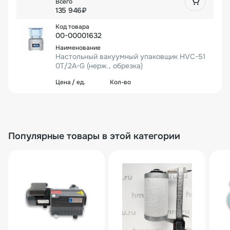
135 946₽
00-00001632
Настольный вакуумный упаковщик HVC-51
0T/2A-G (нерж., обрезка)
157 534₽
1 шт.
157 534₽
Популярные товары в этой категории
00000004136
Напольный вакуумный упаковщик HVC-720
S/2A (нерж.)
635 078₽
1 шт.
635 078₽