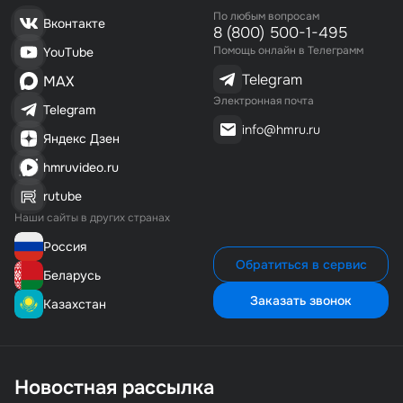
шва таким образом можно одновременно выдавливать
По любым вопросам
Вконтакте
1 395₽/шт.
1 шт.
8 (800) 500-1-495
дату.
Помощь онлайн в Телеграмм
YouTube
Оборудование и комплектующие к нему всегда
1 395₽
Telegram
имеются в наличии на складе.
MAX
Электронная почта
00-00001115
Telegram
info@hmru.ru
Яндекс Дзен
Пружина возвратная для HVC-720
hmruvideo.ru
1 688₽/шт.
2 шт.
rutube
Наши сайты в других странах
3 376₽
Россия
Обратиться в сервис
00000001139
Беларусь
Заказать звонок
Казахстан
Вакуумметр на DZ(Q), HVC,HVT, DZ(Q) NEW
2 220₽/шт.
1 шт.
Новостная рассылка
2 220₽