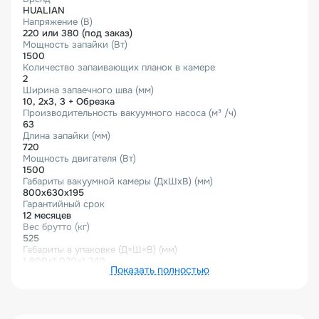
HUALIAN
Напряжение (В)
220 или 380 (под заказ)
Мощность запайки (Вт)
1500
Количество запаивающих планок в камере
2
Ширина запаечного шва (мм)
10, 2х3, 3 + Обрезка
Производительность вакуумного насоса (м³ /ч)
63
Длина запайки (мм)
720
Мощность двигателя (Вт)
1500
Габариты вакуумной камеры (ДхШхВ) (мм)
800х630х195
Гарантийный срок
12 месяцев
Вес брутто (кг)
525
Габариты в упаковке (Д×Ш×В) (мм)
1 800×1 020×1 240
Показать полностью
Описание товара
Вакуумный упаковщик HVC-720S/2A – модель с
расширенным функционалом, представитель