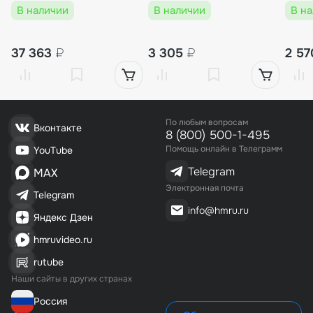
750 Вт, для DZ, HVC, HVT,
Filter)
В наличии
В наличии
В н
TB
37 363
₽
3 305
₽
2 5
По любым вопросам
Вконтакте
8 (800) 500-1-495
Помощь онлайн в Телеграмм
YouTube
Telegram
MAX
Электронная почта
Telegram
info@hmru.ru
Яндекс Дзен
hmruvideo.ru
rutube
Наши сайты в других странах
Россия