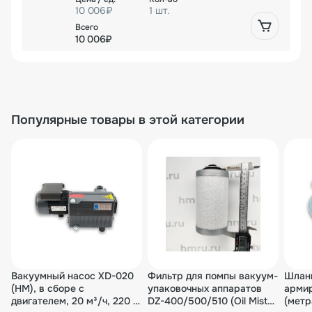
10 006₽
1 шт.
10 006₽
Популярные товары в этой категории
Вакуумный насос XD-020
Фильтр для помпы вакуум-
Шлан
(HM), в сборе с
упаковочных аппаратов
арми
двигателем, 20 м³/ч, 220 В,
DZ-400/500/510 (Oil Mist
(мет