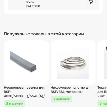
274 574₽
Популярные товары в этой категории
Неопреновая резина для
Нихромовое полотно для
Текст
BSF-
BSF/BSL метражом
для B
4030/5030(LT)/5540(А)/7060,
В наличии
BSL (метражом)
В наличии
В н