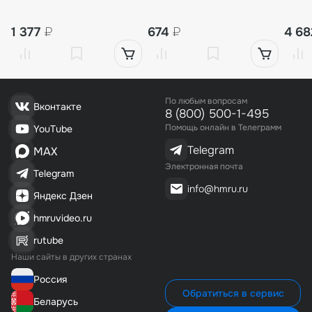
1 377
₽
674
₽
4 6
По любым вопросам
Вконтакте
8 (800) 500-1-495
Помощь онлайн в Телеграмм
YouTube
Telegram
MAX
Электронная почта
Telegram
info@hmru.ru
Яндекс Дзен
hmruvideo.ru
rutube
Наши сайты в других странах
Россия
Обратиться в сервис
Беларусь