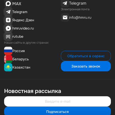
Telegram
MAX
Электронная почта
Telegram
info@hmru.ru
Яндекс Дзен
hmruvideo.ru
rutube
Наши сайты в других странах
Россия
Обратиться в сервис
Беларусь
Заказать звонок
Казахстан
Новостная рассылка
Подписаться
Свяжитесь с нами