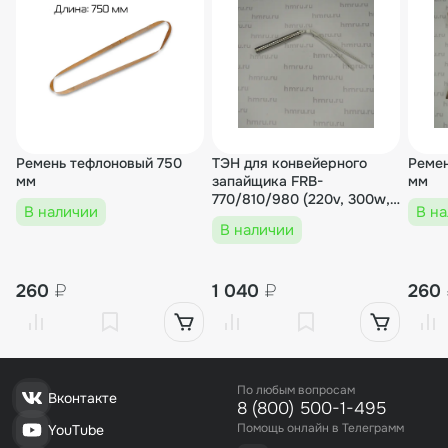
Ремень тефлоновый 750
ТЭН для конвейерного
Ремен
мм
запайщика FRB-
мм
770/810/980 (220v, 300w,
В наличии
В н
L95мм, d12mm)
В наличии
260
₽
1 040
₽
260
По любым вопросам
Вконтакте
8 (800) 500-1-495
Помощь онлайн в Телеграмм
YouTube