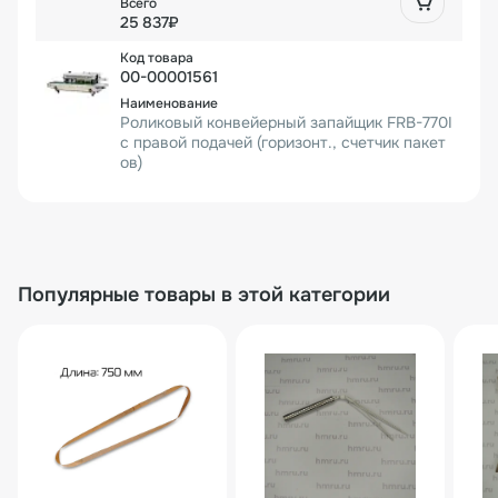
25 837₽
00-00001561
Роликовый конвейерный запайщик FRB-770I
с правой подачей (горизонт., счетчик пакет
ов)
34 767₽
1 шт.
34 767₽
Популярные товары в этой категории
00000000147
Роликовый конвейерный запайщик горизонт
альный FRB-770I SS (нерж.)
32 470₽
1 шт.
32 470₽