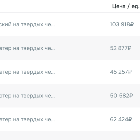
Цена / ед.
Датер автоматический на твердых чернилах MY-300A
103 918₽
Автоматический датер на твердых чернилах (штамповка) MY-300A (нерж.) (Выставочный образец)
52 877₽
Автоматический датер на твердых чернилах MY-380F
45 257₽
Автоматический датер на твердых чернилах MY-380F/W
50 582₽
Автоматический датер на твердых чернилах (штамповка) MY-420A (нерж.) (Выставочный образец)
62 424₽