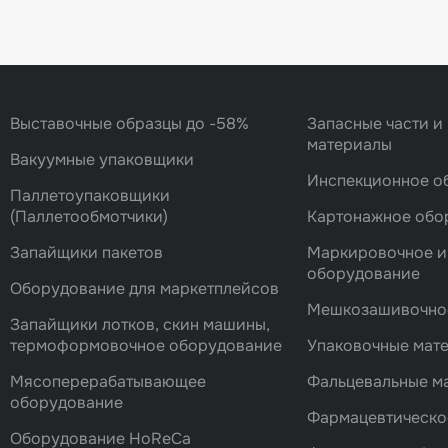
Выставочные образцы до -58%
Запасные части и
материалы
Вакуумные упаковщики
Инспекционное о
Паллетоупаковщики
(Паллетообмотчики)
Картонажное обо
Запайщики пакетов
Маркировочное и
оборудование
Оборудование для маркетплейсов
Мешкозашивочно
Запайщики лотков, скин машины,
термоформовочное оборудование
Упаковочные мат
Мясоперерабатывающее
Фальцевальные 
оборудование
Фармацевтическо
Оборудование HoReCa