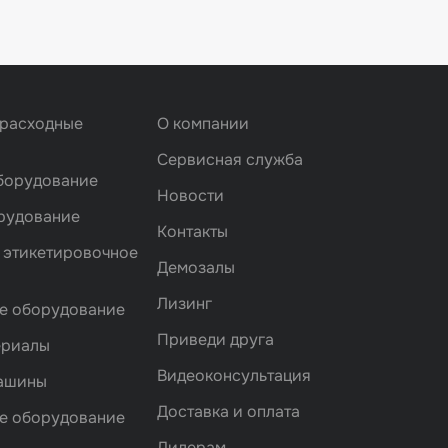
 расходные
О компании
Сервисная служба
борудование
Новости
рудование
Контакты
 этикетировочное
Демозалы
Лизинг
е оборудование
Приведи друга
ериалы
Видеоконсультация
машины
Доставка и оплата
е оборудование
Дилерам