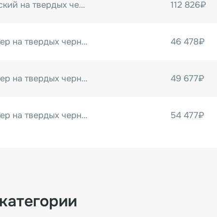
Датер автоматический на твердых чернилах MY-420A
112 826₽
Встраиваемый датер на твердых чернилах MY-812A
46 478₽
Встраиваемый датер на твердых чернилах MY-812A (500)
49 677₽
Встраиваемый датер на твердых чернилах MY-812A (600)
54 477₽
Встраиваемый датер на твердых чернилах MY-812A (700)
84 957₽
Встраиваемый датер на твердых чернилах MY-812A (800)
112 180₽
 категории