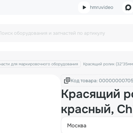
hmruvideo
части для маркировочного оборудования
Красящий ролик (32*35мм,
Код товара:
Красящий р
красный, Ch
москва