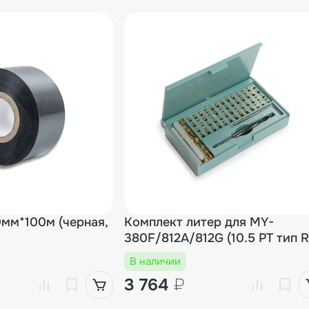
Встраиваемый датер на твердых чернилах MY-812G
44 523₽
Встраиваемый датер на твердых чернилах MY-812G (500)
50 215₽
Встраиваемый датер на твердых чернилах MY-812G (600)
55 998₽
Встраиваемый датер на твердых чернилах MY-812G (700)
86 292₽
мм*100м (черная,
Комплект литер для MY-
380F/812A/812G (10.5 PT тип R
В наличии
3 764
₽