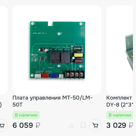
1 шт.
44 523₽
1 шт.
50 215₽
1 шт.
55 998₽
1 шт.
86 292₽
Плата управления MT-50/LM-
Комплект л
)
50T
DY-8 (2*3*
В наличии
В наличии
6 059
₽
3 029
₽