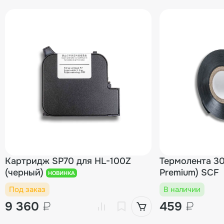
00000000018
00000000020
00000000021
00-00001339
Картридж SP70 для HL-100Z
Термолента 30
(черный)
Premium) SCF
НОВИНКА
Под заказ
В наличии
9 360
₽
459
₽