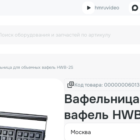
hmruvideo
ьница для объемных вафель HWB-2S
Код товара:
Вафельница
вафель HW
москва