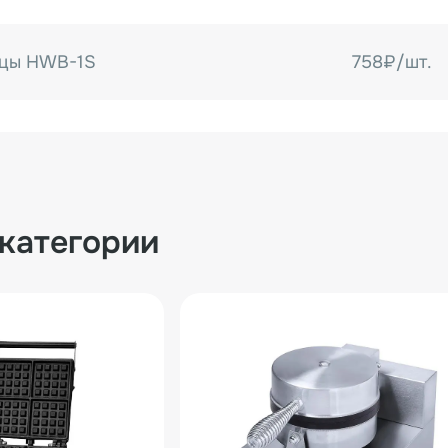
ицы HWB-1S
758₽/шт.
 категории