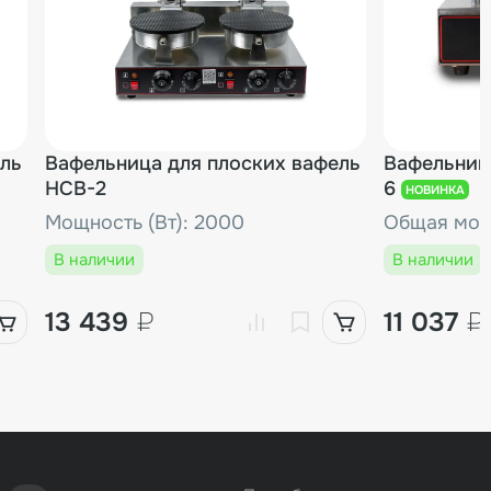
ель
Вафельница для плоских вафель
Вафельниц
HCB-2
6
НОВИНКА
Мощность (Вт): 2000
Общая мощн
В наличии
В наличии
13 439
₽
11 037
₽