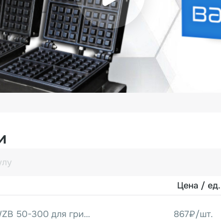
и
Цена / ед.
Терморегулятор WZB 50-300 для грилей HEG
867₽/шт.