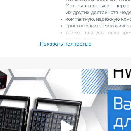
Материал корпуса – нержа
Их других достоинств мод
компактную, надежную конс
простое электромеханическ
таймер для установки вре
отключается;
Показать полностью
регулируемую температуру н
экономичное энергопотреб
Заказать вафельницу H
связавшись с менеджеро
регионы РФ и страны ТС.
программа обслуживания 
службы обеспечивают гар
приобретенной у нас техни