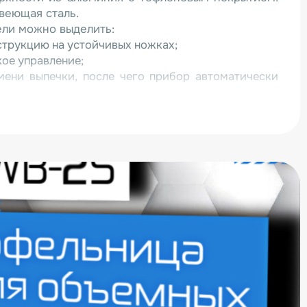
веющая сталь.
ели можно выделить:
трукцию на устойчивых ножках;
ое управление;
мени выпечки, после чего прибор автоматически
агрева (от 50 до 300 градусов);
ление.
WB-2S можно непосредственно на сайте или
м компании. Доставка осуществляется во все
 Для всех покупателей действует специальная
в собственной сервисной службе. Сотрудники
антийное и постгарантийное обслуживание всей
ки.