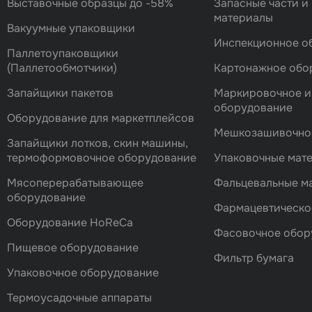
Выставочные образцы до -58%
Запасные части и
материалы
Вакуумные упаковщики
Инспекционное о
Паллетоупаковщики
(Паллетообмотчики)
Картонажное обо
Запайщики пакетов
Маркировочное и
оборудование
Оборудование для маркетплейсов
Мешкозашивочно
Запайщики лотков, скин машины,
термоформовочное оборудование
Упаковочные мат
Мясоперерабатывающее
Фальцевальные 
оборудование
Фармацевтическо
Оборудование HoReCa
Фасовочноe обор
Пищевое оборудование
Фильтр бумага
Упаковочное оборудование
Термоусадочные аппараты