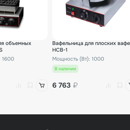
ля объемных
Вафельница для плоских ваф
S
HCB-1
: 1600
Мощность (Вт): 1000
В наличии
6 763
₽