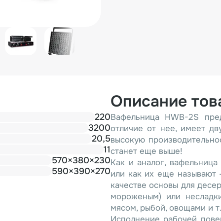
Описание тов
220
Вафельница HWB-2S пред
3200
отличие от нее, имеет дв
20,5
высокую производительно
11
станет еще выше!
570×380×230
Как и аналог, вафельница
590×390×270
или как их еще называют 
качестве основы для десер
мороженым) или несладки
мясом, рыбой, овощами и т.
Исполнение рабочей пове