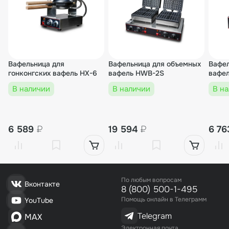
Вафельница для
Вафельница для объемных
Вафел
гонконгских вафель HX-6
вафель HWB-2S
вафел
В наличии
В наличии
В н
6 589
₽
19 594
₽
6 7
По любым вопросам
Вконтакте
8 (800) 500-1-495
Помощь онлайн в Телеграмм
YouTube
Telegram
MAX
Электронная почта