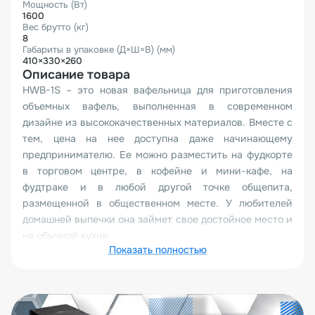
Мощность (Вт)
1600
Вес брутто (кг)
8
Габариты в упаковке (Д×Ш×В) (мм)
410×330×260
Описание товара
HWB-1S – это новая вафельница для приготовления
объемных вафель, выполненная в современном
дизайне из высококачественных материалов. Вместе с
тем, цена на нее доступна даже начинающему
предпринимателю. Ее можно разместить на фудкорте
в торговом центре, в кофейне и мини-кафе, на
фудтраке и в любой другой точке общепита,
размещенной в общественном месте. У любителей
домашней выпечки она займет свое достойное место и
на обычной кухне.
Показать полностью
Объемные (или бельгийские) вафли – лакомство,
ставшее популярным во всем мире. На их основе
можно делать как традиционные десерты с
различными сладкими наполнителями, так и