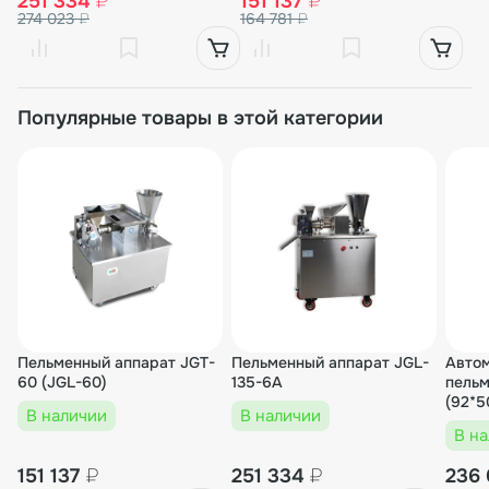
251 334
₽
151 137
₽
274 023
₽
164 781
₽
Популярные товары в этой категории
Пельменный аппарат JGT-
Пельменный аппарат JGL-
Авто
60 (JGL-60)
135-6A
пельм
(92*5
В наличии
В наличии
12 гр.
В н
151 137
₽
251 334
₽
236