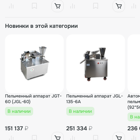
Новинки в этой категории
Пельменный аппарат JGT-
Пельменный аппарат JGL-
Авто
60 (JGL-60)
135-6A
пельм
(92*5
В наличии
В наличии
12 гр.
В н
151 137
₽
251 334
₽
236