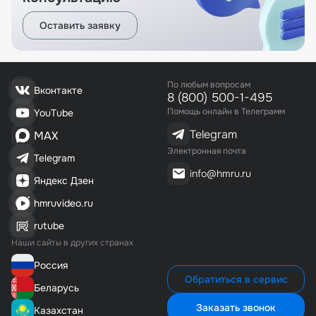
Оставить заявку
По любым вопросам
Вконтакте
8 (800) 500-1-495
Помощь онлайн в Телеграмм
YouTube
Telegram
MAX
Электронная почта
Telegram
info@hmru.ru
Яндекс Дзен
hmruvideo.ru
rutube
Наши сайты в других странах
Россия
Обратиться в сервис
Беларусь
Заказать звонок
Казахстан