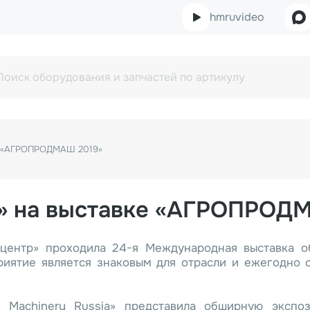
hmruvideo
вке «АГРОПРОДМАШ 2019»
ry» на выставке «АГРОПРОД
поцентр» проходила 24-я Международная выставка 
тие является знаковым для отрасли и ежегодно со
n Machinery Russia» представила обширную экспо