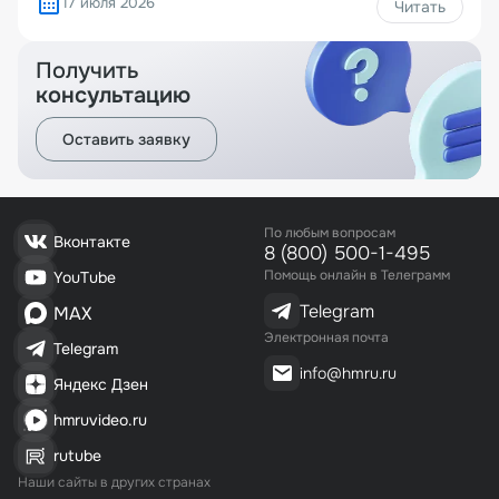
17 июля 2026
Читать
Получить
консультацию
Оставить заявку
По любым вопросам
Вконтакте
8 (800) 500-1-495
Помощь онлайн в Телеграмм
YouTube
Telegram
MAX
Электронная почта
Telegram
info@hmru.ru
Яндекс Дзен
hmruvideo.ru
rutube
Наши сайты в других странах