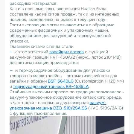
расходных материалов.
Как и в прошлые годы, экспозиция Hualian была
составлена как из хитов продаж, так и из интересных
новинок, выведенных на рынок в текущем году.
Гости экспозиции могли ознакомиться с образцами
современных фасовочных и упаковочных машин,
оборудованием для вакуумной и термоусадочной
упаковки.
Главными хитами стенда стали:
автоматический
запайщик лотков
с функцией
вакуумной газации HVT-450A/2 (нерж., лоток 210*148)
для автоматизации производства;
и термоусадочное оборудование для упаковки
товаров на маркетплейсы - автоматический нож для
запайки и обрезки
BSF-5640LG
(Customization H 120 мм)
и
термоусадочный тоннель BS-4535LA
.
Стабильно высоким спросом по традиции пользовалось
вакуум-упаковочное оборудование китайского бренда,
в частности - напольная двухкамерная
вакуум-
упаковочная машина DZQ-510/2SA SS
(HVC-510S/2A-G)
с функцией газонаполнения.