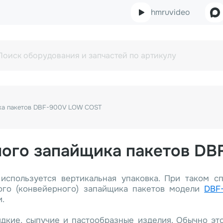
hmruvideo
ика пакетов DBF-900V LOW COST
ного запайщика пакетов D
используется вертикальная упаковка. При таком 
ого (конвейерного) запайщика пакетов модели
DBF
.
дкие, сыпучие и пастообразные изделия. Обычно эт