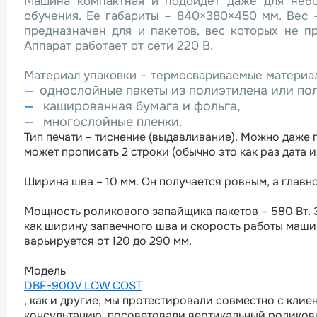
Машина компактная и подойдет даже для небол
обучения. Ее габариты – 840×380×450 мм. Вес 
предназначен для и пакетов, вес которых не п
Аппарат работает от сети 220 В.
Материал упаковки – термосвариваемые материал
однослойные пакеты из полиэтилена или по
кашированная бумага и фольга,
многослойные пленки.
Тип печати – тиснение (выдавливание). Можно даже 
может прописать 2 строки (обычно это как раз дата 
Ширина шва – 10 мм. Он получается ровным, а главн
Мощность роликового запайщика пакетов – 580 Вт. З
как ширину запаечного шва и скорость работы машин
варьируется от 120 до 290 мм.
Модель
DBF-900V LOW COST
, как и другие, мы протестировали совместно с кли
консультацию, посоветовали вертикальный роликовы