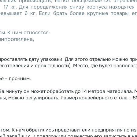
ьших производств, легко обслуживается. Управле
– 17 кг. Для передвижения снизу корпуса находятся
ревышает 6 кг. Если брать более крупные товары, е
ы. К ним относятся:
липропилена,
проставлять дату упаковки. Для этого отдельно можно пр
изготовления и срок годности). Место, где будет распола
ое – прочным.
а минуту он может обработать до 14 метров материала. 
ы, можно регулировать. Размер конвейерного стола – 81
ентом. К нам обратились представители предприятия по 
й запайщик, и предложили совместно его запустить в н