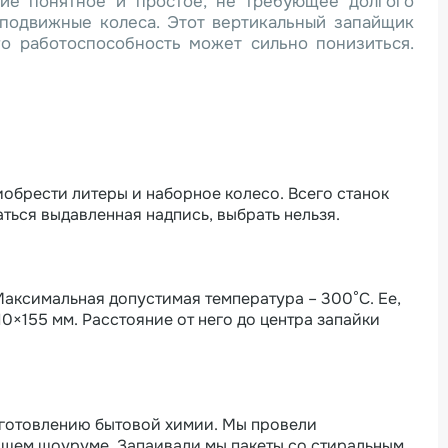
ние понятное и простое, не требующее долгого
 подвижные колеса. Этот вертикальный запайщик
го работоспособность может сильно понизиться.
иобрести литеры и наборное колесо. Всего станок
гаться выдавленная надпись, выбрать нельзя.
Максимальная допустимая температура – 300°С. Ее,
0×155 мм. Расстояние от него до центра запайки
изготовлению бытовой химии. Мы провели
ашем шоуруме. Запаивали мы пакеты со стиральным