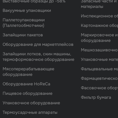
Выставочные образцы до -58%
Запасные части и
материалы
Вакуумные упаковщики
Инспекционное о
Паллетоупаковщики
(Паллетообмотчики)
Картонажное обо
Запайщики пакетов
Маркировочное и
оборудование
Оборудование для маркетплейсов
Мешкозашивочно
Запайщики лотков, скин машины,
термоформовочное оборудование
Упаковочные мат
Мясоперерабатывающее
Фальцевальные 
оборудование
Фармацевтическо
Оборудование HoReCa
Фасовочноe обор
Пищевое оборудование
Фильтр бумага
Упаковочное оборудование
Термоусадочные аппараты