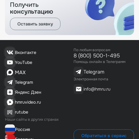
Получить
консультацию
Оставить заявку
По любым вопросам
Вконтакте
8 (800) 500-1-495
Помощь онлайн в Телеграмм
YouTube
Telegram
MAX
Электронная почта
Telegram
info@hmru.ru
Яндекс Дзен
hmruvideo.ru
rutube
Наши сайты в других странах
Россия
Обратиться в сервис